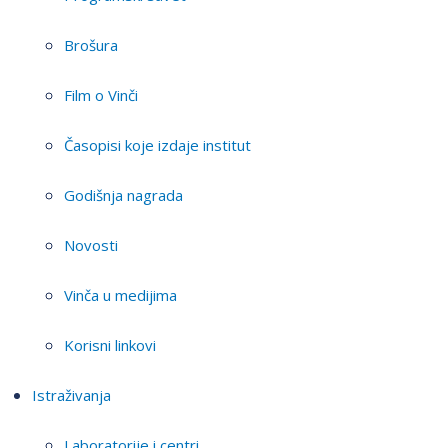
Brošura
Film o Vinči
Časopisi koje izdaje institut
Godišnja nagrada
Novosti
Vinča u medijima
Korisni linkovi
Istraživanja
Laboratorije i centri