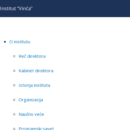
Institut "Vinča"
O institutu
Reč direktora
Kabinet direktora
Istorija instituta
Organizacija
Naučno veće
Programski savet