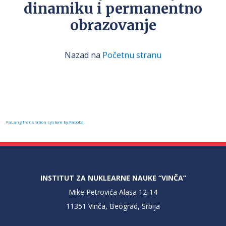
dinamiku i permanentno
obrazovanje
Nazad na
Početnu stranu
FaLang translation system by Faboba
INSTITUT ZA NUKLEARNE NAUKE “VINČA”
Mike Petrovića Alasa 12-14
11351 Vinča, Beograd, Srbija