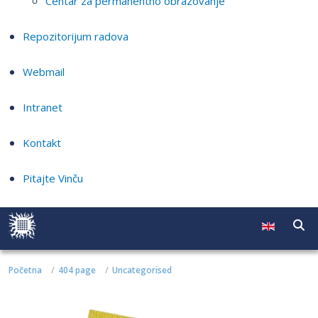
Centar za permanentno obrazovanje
Repozitorijum radova
Webmail
Intranet
Kontakt
Pitajte Vinču
Početna
404 page
Uncategorised