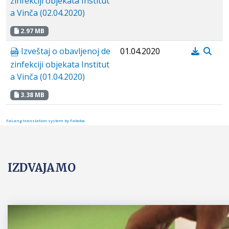
zinfekciji objekata Institut
a Vinča (02.04.2020)
2.97 MB
Izveštaj o obavljenoj de
01.04.2020
zinfekciji objekata Institut
a Vinča (01.04.2020)
3.38 MB
FaLang translation system by Faboba
IZDVAJAMO