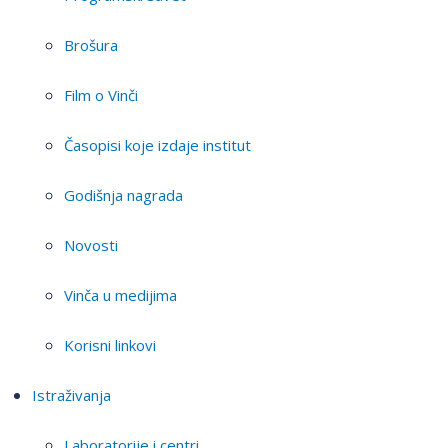
Brošura
Film o Vinči
Časopisi koje izdaje institut
Godišnja nagrada
Novosti
Vinča u medijima
Korisni linkovi
Istraživanja
Laboratorije i centri