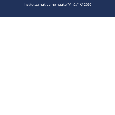
Institut za nuklearne nauke ”Vinča” © 2020