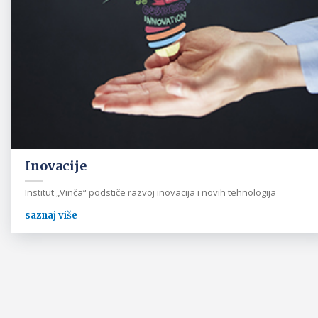
Inovacije
Institut „Vinča“ podstiče razvoj inovacija i novih tehnologija
saznaj više