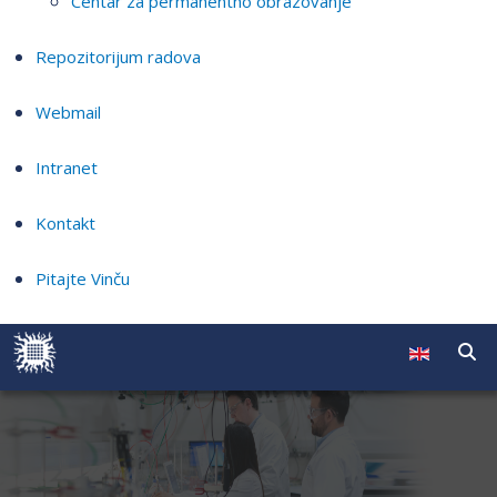
Centar za permanentno obrazovanje
Repozitorijum radova
Webmail
Intranet
Kontakt
Pitajte Vinču