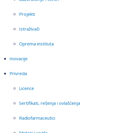
Projekti
Istraživači
Oprema instituta
Inovacije
Privreda
Licence
Sertifikati, rešenja i ovlašćenja
Radiofarmaceutici
Motori i vozila