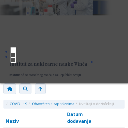
Institut za nuklearne nauke Vinča
Institut od nacionalnog značaja za Republiku Srbiju
/
COVID - 19
/
Obaveštenja zaposlenima
/
Izveštaji o dezinfekciji
Datum
Naziv
dodavanja