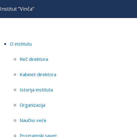
Institut "Vinča"
O institutu
Reč direktora
Kabinet direktora
Istorija instituta
Organizacija
Naučno veće
Programski savet