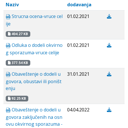
Naziv
dodavanja
Strucna ocena-vruce cel
01.02.2021
ije
404.27 KB
Odluka o dodeli okvirno
01.02.2021
g sporazuma-vruce celije
377.54 KB
Obaveštenje o dodeli u
31.01.2021
govora, obustavi ili poništ
enju
92.25 KB
Obaveštenje o dodeli u
04.04.2022
govora zaključenih na osn
ovu okvirnog sporazuma -