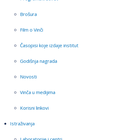
Brošura
Film o Vinči
Časopisi koje izdaje institut
Godišnja nagrada
Novosti
Vinča u medijima
Korisni linkovi
Istraživanja
Laboratorije i centri