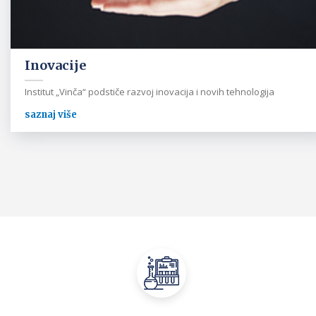
Inovacije
Institut „Vinča“ podstiče razvoj inovacija i novih tehnologija
saznaj više