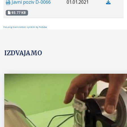
Javni poziv D-0066
01.01.2021
93.77 KB
FaLang translation system by Faboba
IZDVAJAMO