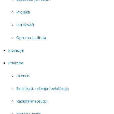
Projekti
Istraživači
Oprema instituta
Inovacije
Privreda
Licence
Sertifikati, rešenja i ovlašćenja
Radiofarmaceutici
Motori i vozila