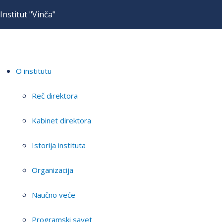
Institut "Vinča"
O institutu
Reč direktora
Kabinet direktora
Istorija instituta
Organizacija
Naučno veće
Programski savet