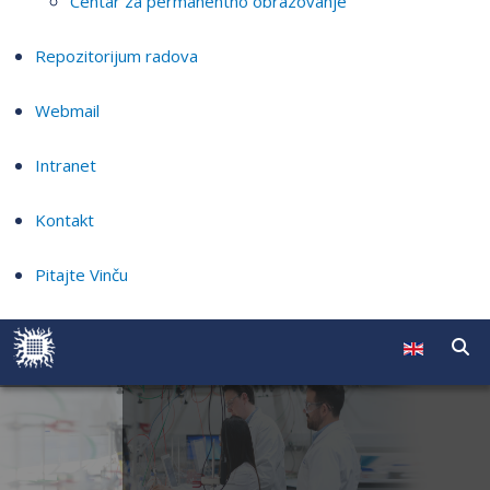
Centar za permanentno obrazovanje
Repozitorijum radova
Webmail
Intranet
Kontakt
Pitajte Vinču