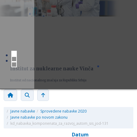
Institut za nuklearne nauke Vinča
Institut od nacionalnog značaja za Republiku Srbiju
/
Javne nabavke
/
Sprovedene nabavke 2020
/
Javne nabavke po novom zakonu
/
kd_nabavka_komponenata_za_razvoj_autom_sis_jod-131
Datum