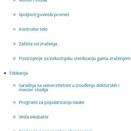
Spoljnotrgovinski promet
Kontrolno telo
Zaštita od zračenja
Postrojenje za industrijsku sterilizaciju gama zračenjem
Edukacija
Saradnja sa univerzitetom u izvođenju doktorskih i
master studija
Programi za popularizaciju nauke
Vinča inkubator