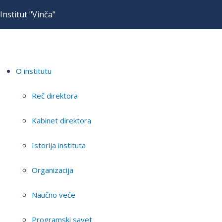
Institut "Vinča"
O institutu
Reč direktora
Kabinet direktora
Istorija instituta
Organizacija
Naučno veće
Programski savet