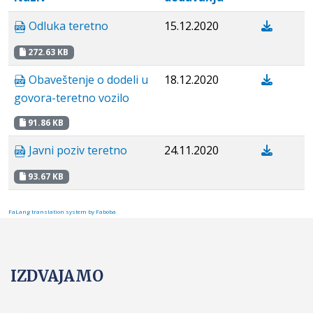
Odluka teretno
15.12.2020
272.63 KB
Obaveštenje o dodeli u
18.12.2020
govora-teretno vozilo
91.86 KB
Javni poziv teretno
24.11.2020
93.67 KB
FaLang translation system by Faboba
IZDVAJAMO