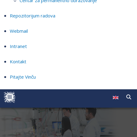
Centar za permanentno obrazovanje
Repozitorijum radova
Webmail
Intranet
Kontakt
Pitajte Vinču