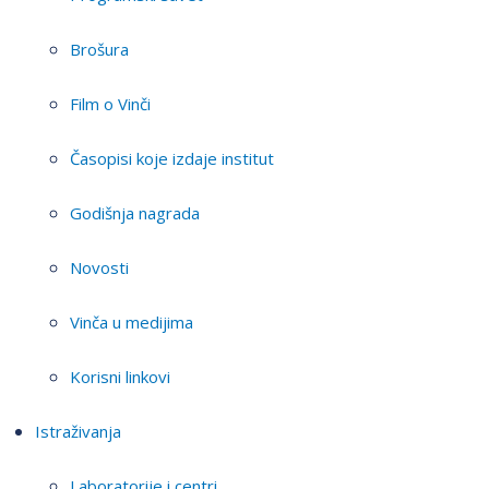
Brošura
Film o Vinči
Časopisi koje izdaje institut
Godišnja nagrada
Novosti
Vinča u medijima
Korisni linkovi
Istraživanja
Laboratorije i centri