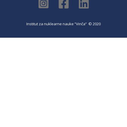
Institut za nuklearne nauke ”Vinča” © 2020