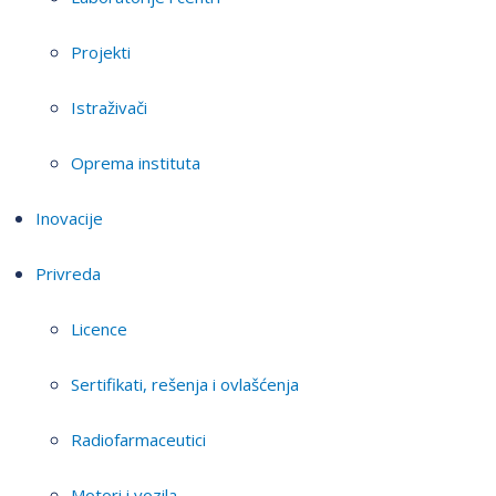
Projekti
Istraživači
Oprema instituta
Inovacije
Privreda
Licence
Sertifikati, rešenja i ovlašćenja
Radiofarmaceutici
Motori i vozila