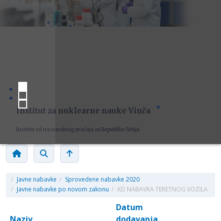
Institut za nuklearne nauke Vinča
Institut od nacionalnog značaja za Republiku Srbiju
/
Javne nabavke
/
Sprovedene nabavke 2020
/
Javne nabavke po novom zakonu
/
KD NABAVKA TERETNOG VOZILA
Datum
Naziv
dodavanja