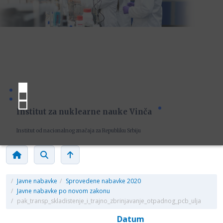
Institut za nuklearne nauke Vinča
Institut od nacionalnog značaja za Republiku Srbiju
/
Javne nabavke
/
Sprovedene nabavke 2020
/
Javne nabavke po novom zakonu
/
pak_transp_skladistenje_i_trajno_zbrinjavanje_otpadnog_pcb_ulja
Datum