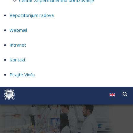
Centar za permanentno obrazovanje
Repozitorijum radova
Webmail
Intranet
Kontakt
Pitajte Vinču