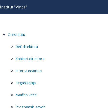
Institut "Vinča"
O institutu
Reč direktora
Kabinet direktora
Istorija instituta
Organizacija
Naučno veće
Programski savet