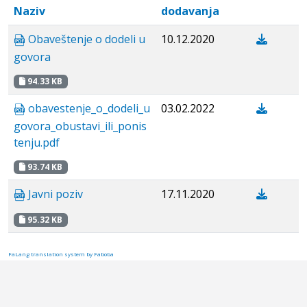
Naziv
dodavanja
Obaveštenje o dodeli u
10.12.2020
govora
94.33 KB
obavestenje_o_dodeli_u
03.02.2022
govora_obustavi_ili_ponis
tenju.pdf
93.74 KB
Javni poziv
17.11.2020
95.32 KB
FaLang translation system by Faboba