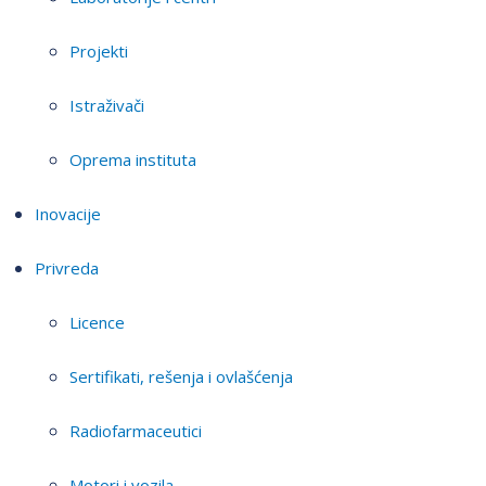
Projekti
Istraživači
Oprema instituta
Inovacije
Privreda
Licence
Sertifikati, rešenja i ovlašćenja
Radiofarmaceutici
Motori i vozila