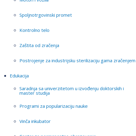
Spoljnotrgovinski promet
Kontrolno telo
Zaštita od zračenja
Postrojenje za industrijsku sterilizaciju gama zračenjem
Edukacija
Saradnja sa univerzitetom u izvođenju doktorskih i
master studija
Programi za popularizaciju nauke
Vinča inkubator