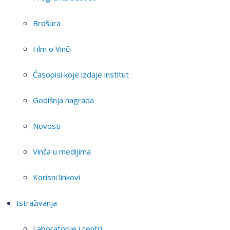
Brošura
Film o Vinči
Časopisi koje izdaje institut
Godišnja nagrada
Novosti
Vinča u medijima
Korisni linkovi
Istraživanja
Laboratorije i centri