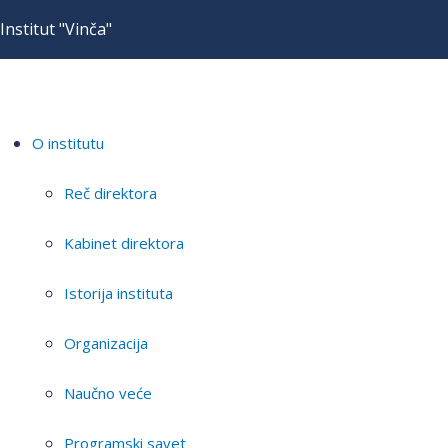
Institut "Vinča"
O institutu
Reč direktora
Kabinet direktora
Istorija instituta
Organizacija
Naučno veće
Programski savet