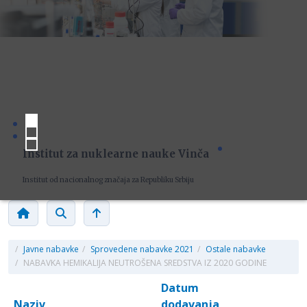
Institut za nuklearne nauke Vinča
Institut od nacionalnog značaja za Republiku Srbiju
/
Javne nabavke
/
Sprovedene nabavke 2021
/
Ostale nabavke
/
NABAVKA HEMIKALIJA NEUTROŠENA SREDSTVA IZ 2020 GODINE
Datum
Naziv
dodavanja