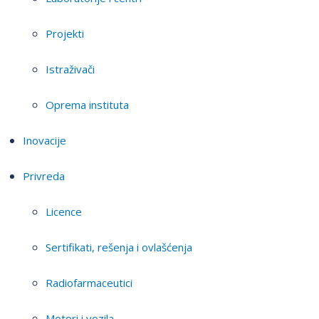
Projekti
Istraživači
Oprema instituta
Inovacije
Privreda
Licence
Sertifikati, rešenja i ovlašćenja
Radiofarmaceutici
Motori i vozila