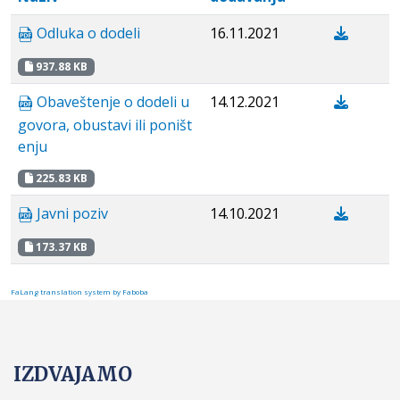
Odluka o dodeli
16.11.2021
937.88 KB
Obaveštenje o dodeli u
14.12.2021
govora, obustavi ili poništ
enju
225.83 KB
Javni poziv
14.10.2021
173.37 KB
FaLang translation system by Faboba
IZDVAJAMO