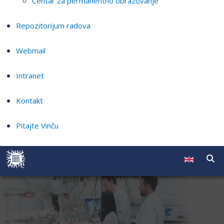
Centar za permanentno obrazovanje
Repozitorijum radova
Webmail
Intranet
Kontakt
Pitajte Vinču