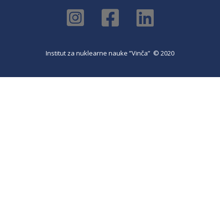
Institut za nuklearne nauke ”Vinča” © 2020