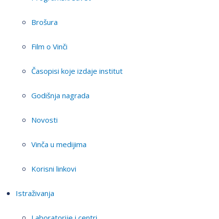
Brošura
Film o Vinči
Časopisi koje izdaje institut
Godišnja nagrada
Novosti
Vinča u medijima
Korisni linkovi
Istraživanja
Laboratorije i centri