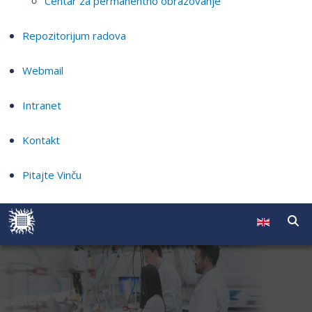
Centar za permanentno obrazovanje
Repozitorijum radova
Webmail
Intranet
Kontakt
Pitajte Vinču