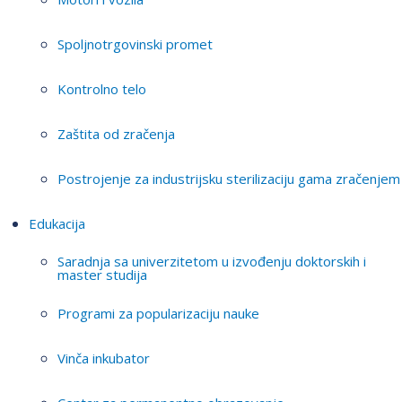
Spoljnotrgovinski promet
Kontrolno telo
Zaštita od zračenja
Postrojenje za industrijsku sterilizaciju gama zračenjem
Edukacija
Saradnja sa univerzitetom u izvođenju doktorskih i
master studija
Programi za popularizaciju nauke
Vinča inkubator