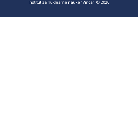
Institut za nuklearne nauke ”Vinča” © 2020