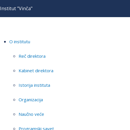
Institut "Vinča"
O institutu
Reč direktora
Kabinet direktora
Istorija instituta
Organizacija
Naučno veće
Programski savet