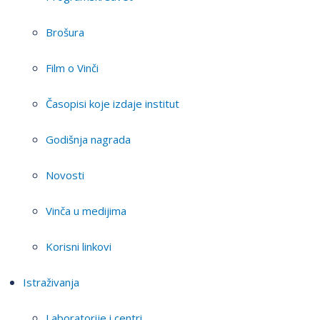
Brošura
Film o Vinči
Časopisi koje izdaje institut
Godišnja nagrada
Novosti
Vinča u medijima
Korisni linkovi
Istraživanja
Laboratorije i centri