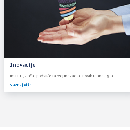
Inovacije
Institut „Vinča“ podstiče razvoj inovacija i novih tehnologija
saznaj više