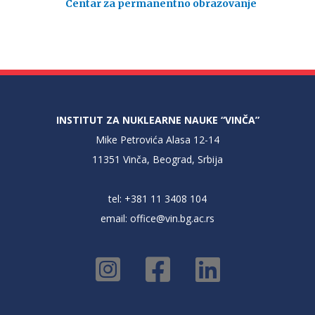
Centar za permanentno obrazovanje
INSTITUT ZA NUKLEARNE NAUKE “VINČA”
Mike Petrovića Alasa 12-14
11351 Vinča, Beograd, Srbija
tel: +381 11 3408 104
email:
office@vin.bg.ac.rs