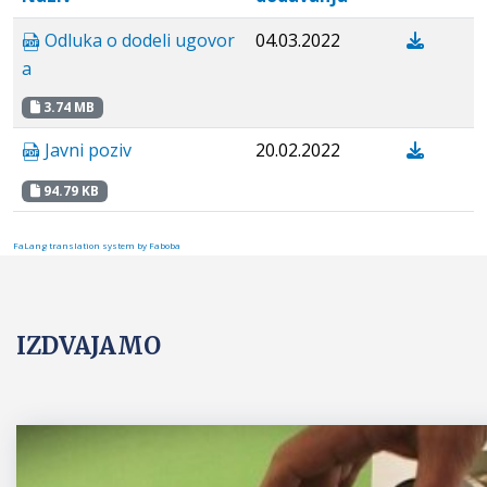
Odluka o dodeli ugovor
04.03.2022
a
3.74 MB
Javni poziv
20.02.2022
94.79 KB
FaLang translation system by Faboba
IZDVAJAMO