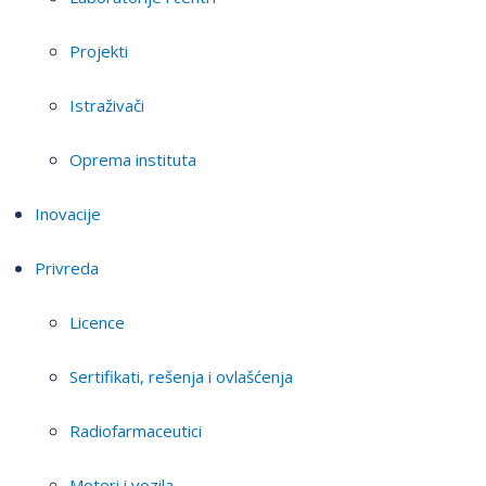
Projekti
Istraživači
Oprema instituta
Inovacije
Privreda
Licence
Sertifikati, rešenja i ovlašćenja
Radiofarmaceutici
Motori i vozila