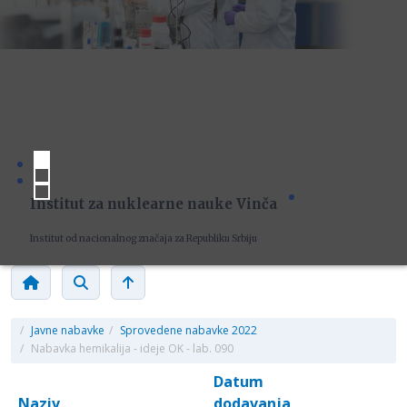
Institut za nuklearne nauke Vinča
Institut od nacionalnog značaja za Republiku Srbiju
/
Javne nabavke
/
Sprovedene nabavke 2022
/
Nabavka hemikalija - ideje OK - lab. 090
Datum
Naziv
dodavanja