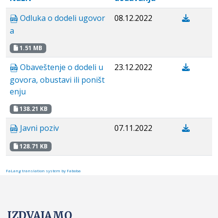
Odluka o dodeli ugovor
08.12.2022
a
1.51 MB
Obaveštenje o dodeli u
23.12.2022
govora, obustavi ili poništ
enju
138.21 KB
Javni poziv
07.11.2022
128.71 KB
FaLang translation system by Faboba
IZDVAJAMO