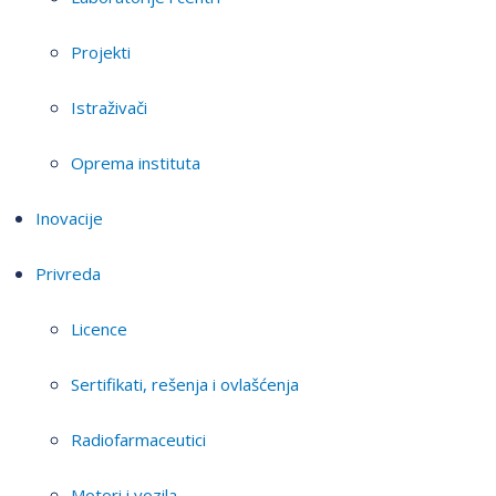
Projekti
Istraživači
Oprema instituta
Inovacije
Privreda
Licence
Sertifikati, rešenja i ovlašćenja
Radiofarmaceutici
Motori i vozila