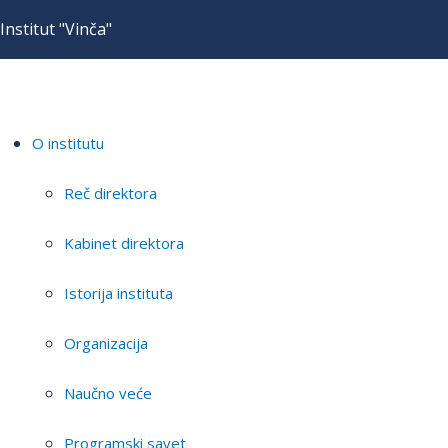
Institut "Vinča"
O institutu
Reč direktora
Kabinet direktora
Istorija instituta
Organizacija
Naučno veće
Programski savet