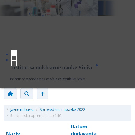
Institut za nuklearne nauke Vinča
Institut od nacionalnog značaja za Republiku Srbiju
/
Javne nabavke
/
Sprovedene nabavke 2022
/
Racunarska oprema - Lab 140
Datum
Naziv
dodavanja