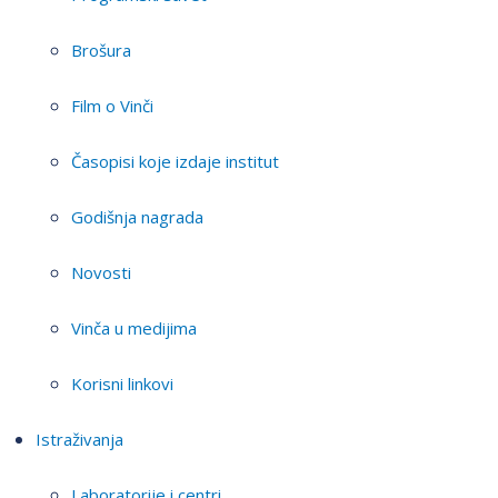
Brošura
Film o Vinči
Časopisi koje izdaje institut
Godišnja nagrada
Novosti
Vinča u medijima
Korisni linkovi
Istraživanja
Laboratorije i centri