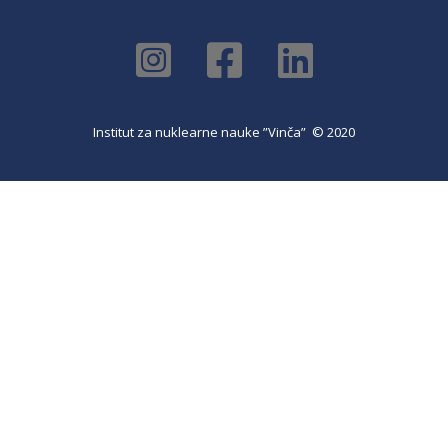
Institut za nuklearne nauke ”Vinča” © 2020