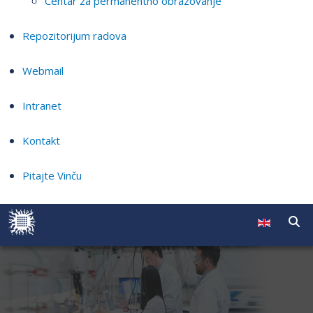
Centar za permanentno obrazovanje
Repozitorijum radova
Webmail
Intranet
Kontakt
Pitajte Vinču