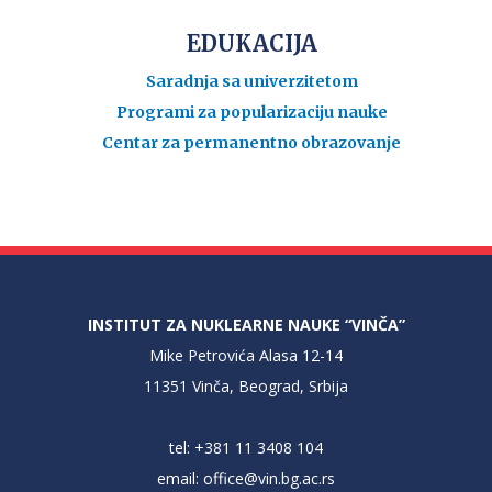
EDUKACIJA
Saradnja sa univerzitetom
Programi za popularizaciju nauke
Centar za permanentno obrazovanje
INSTITUT ZA NUKLEARNE NAUKE “VINČA”
Mike Petrovića Alasa 12-14
11351 Vinča, Beograd, Srbija
tel: +381 11 3408 104
email:
office@vin.bg.ac.rs