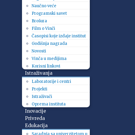
Naučno veće
Programski savet
Brošura
Film o Vinči
Časopisi koje izdaje institut
Godišnja nagrada
Novosti
Vinča u medijima
Korisni linkovi
Istraživanja
Laboratorije i centri
Projekti
Istraživači
Oprema instituta
Inovacije
Privreda
Edukacija
Saradnja sa univerzitetom u