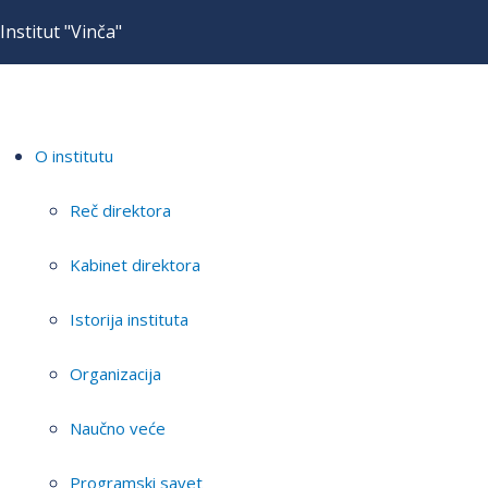
Institut "Vinča"
O institutu
Reč direktora
Kabinet direktora
Istorija instituta
Organizacija
Naučno veće
Programski savet