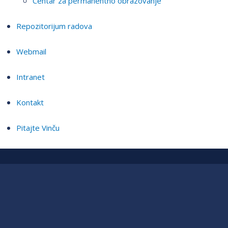
Centar za permanentno obrazovanje
Repozitorijum radova
Webmail
Intranet
Kontakt
Pitajte Vinču