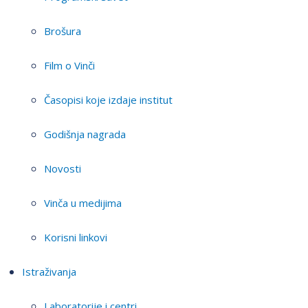
Brošura
Film o Vinči
Časopisi koje izdaje institut
Godišnja nagrada
Novosti
Vinča u medijima
Korisni linkovi
Istraživanja
Laboratorije i centri