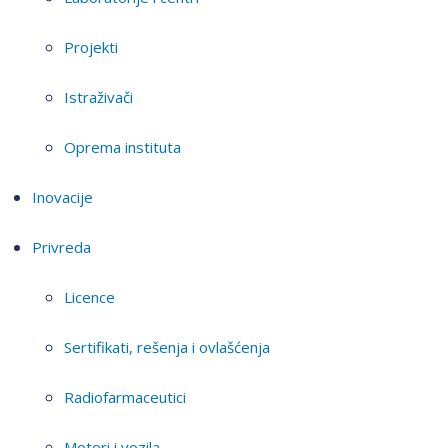
Projekti
Istraživači
Oprema instituta
Inovacije
Privreda
Licence
Sertifikati, rešenja i ovlašćenja
Radiofarmaceutici
Motori i vozila