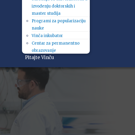
izvođenju doktorskih i
master studija
Programi za popularizaciju
nauke
Vinča inkubator
Centar za permanentno
obrazovanje
Pitajte Vinču