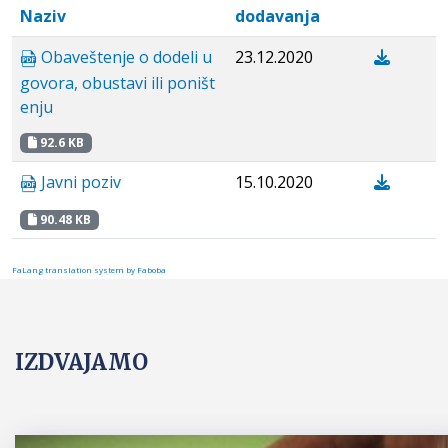
Naziv
dodavanja
Obaveštenje o dodeli u
23.12.2020
govora, obustavi ili poništ
enju
92.6 KB
Javni poziv
15.10.2020
90.48 KB
FaLang translation system by Faboba
IZDVAJAMO