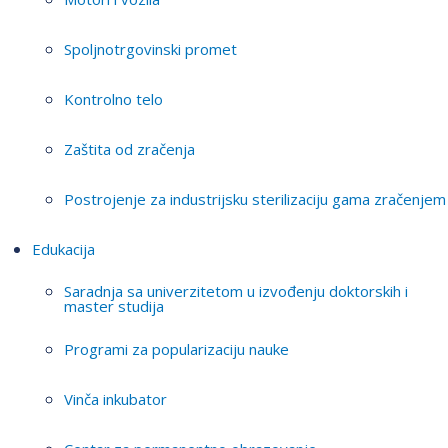
Spoljnotrgovinski promet
Kontrolno telo
Zaštita od zračenja
Postrojenje za industrijsku sterilizaciju gama zračenjem
Edukacija
Saradnja sa univerzitetom u izvođenju doktorskih i
master studija
Programi za popularizaciju nauke
Vinča inkubator