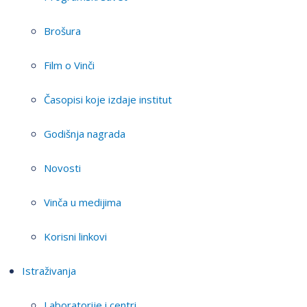
Brošura
Film o Vinči
Časopisi koje izdaje institut
Godišnja nagrada
Novosti
Vinča u medijima
Korisni linkovi
Istraživanja
Laboratorije i centri