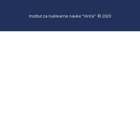
Institut za nuklearne nauke ”Vinča” © 2020