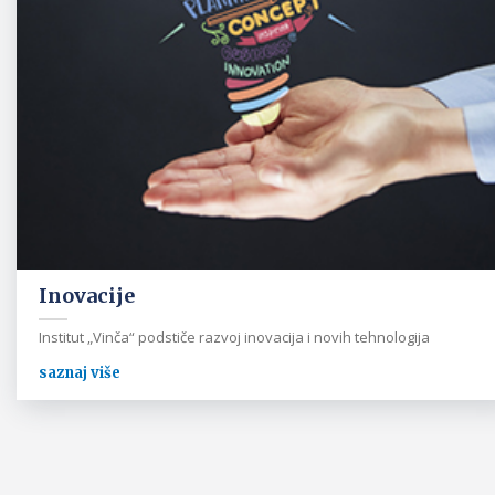
Inovacije
Institut „Vinča“ podstiče razvoj inovacija i novih tehnologija
saznaj više