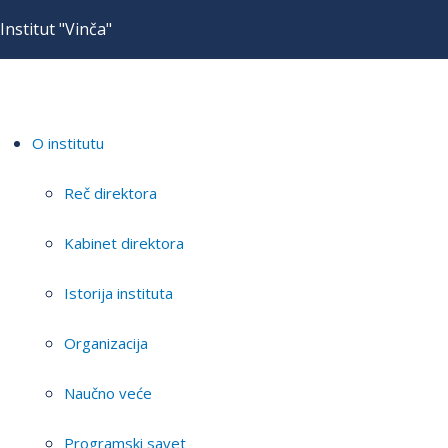
Institut "Vinča"
O institutu
Reč direktora
Kabinet direktora
Istorija instituta
Organizacija
Naučno veće
Programski savet