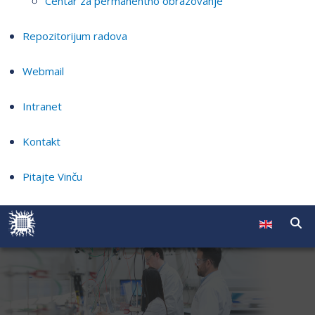
Centar za permanentno obrazovanje
Repozitorijum radova
Webmail
Intranet
Kontakt
Pitajte Vinču