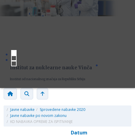
Institut za nuklearne nauke Vinča
Institut od nacionalnog značaja za Republiku Srbiju
/
Javne nabavke
/
Sprovedene nabavke 2020
/
Javne nabavke po novom zakonu
/
KD NABAVKA OPREME ZA ISPITIVANJE
Datum