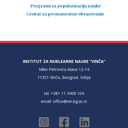
Programi za popularizaciju nauke
Centar za permanentno obrazovanje
INSTITUT ZA NUKLEARNE NAUKE “VINČA”
Mike Petrovića Alasa 12-14
11351 Vinča, Beograd, Srbija
tel: +381 11 3408 104
email:
office@vin.bg.ac.rs