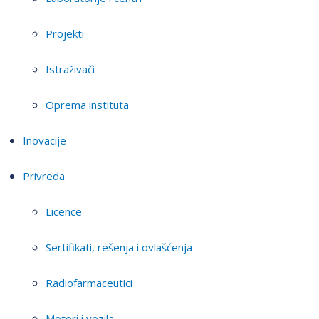
Projekti
Istraživači
Oprema instituta
Inovacije
Privreda
Licence
Sertifikati, rešenja i ovlašćenja
Radiofarmaceutici
Motori i vozila