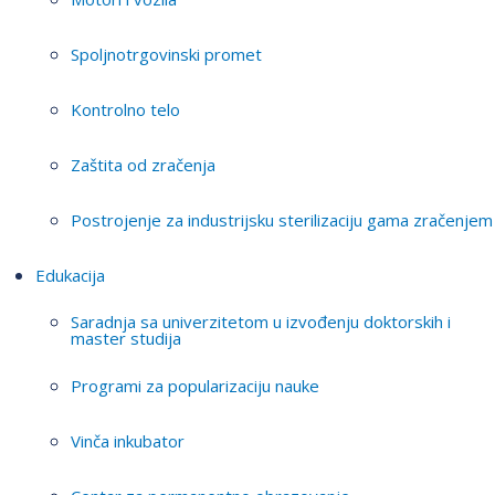
Spoljnotrgovinski promet
Kontrolno telo
Zaštita od zračenja
Postrojenje za industrijsku sterilizaciju gama zračenjem
Edukacija
Saradnja sa univerzitetom u izvođenju doktorskih i
master studija
Programi za popularizaciju nauke
Vinča inkubator