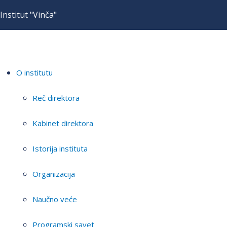
Institut "Vinča"
O institutu
Reč direktora
Kabinet direktora
Istorija instituta
Organizacija
Naučno veće
Programski savet