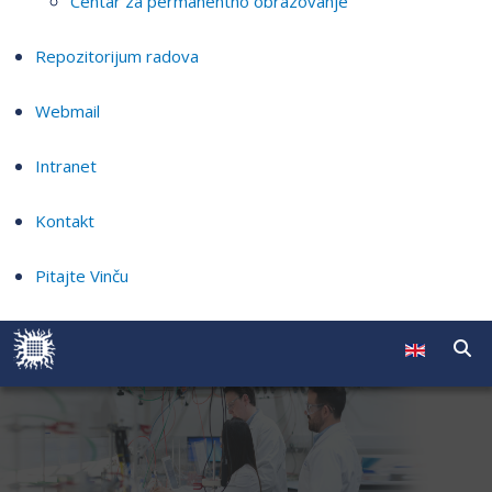
Centar za permanentno obrazovanje
Repozitorijum radova
Webmail
Intranet
Kontakt
Pitajte Vinču