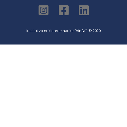
Institut za nuklearne nauke ”Vinča” © 2020