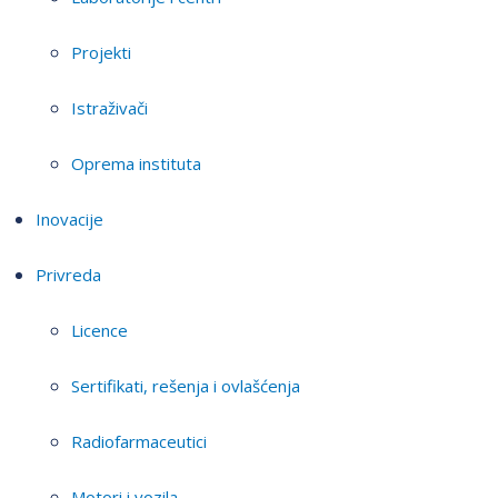
Projekti
Istraživači
Oprema instituta
Inovacije
Privreda
Licence
Sertifikati, rešenja i ovlašćenja
Radiofarmaceutici
Motori i vozila