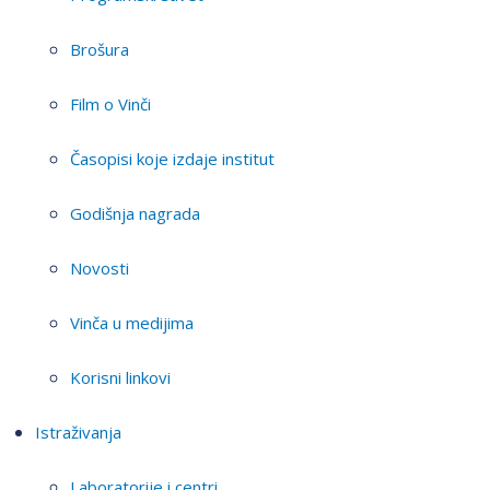
Brošura
Film o Vinči
Časopisi koje izdaje institut
Godišnja nagrada
Novosti
Vinča u medijima
Korisni linkovi
Istraživanja
Laboratorije i centri