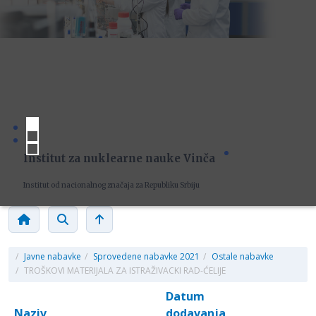
Institut za nuklearne nauke Vinča
Institut od nacionalnog značaja za Republiku Srbiju
/
Javne nabavke
/
Sprovedene nabavke 2021
/
Ostale nabavke
/
TROŠKOVI MATERIJALA ZA ISTRAŽIVACKI RAD-ĆELIJE
Datum
Naziv
dodavanja