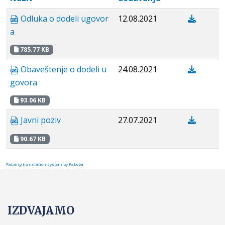
Odluka o dodeli ugovor
12.08.2021
a
785.77 KB
Obaveštenje o dodeli u
24.08.2021
govora
93.06 KB
Javni poziv
27.07.2021
90.67 KB
FaLang translation system by Faboba
IZDVAJAMO