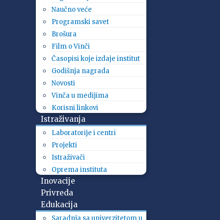
Naučno veće
Programski savet
Brošura
Film o Vinči
Časopisi koje izdaje institut
Godišnja nagrada
Novosti
Vinča u medijima
Korisni linkovi
Istraživanja
Laboratorije i centri
Projekti
Istraživači
Oprema instituta
Inovacije
Privreda
Edukacija
Saradnja sa univerzitetom u