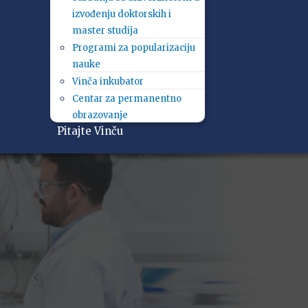
izvođenju doktorskih i
master studija
Programi za popularizaciju
nauke
Vinča inkubator
Centar za permanentno
obrazovanje
Pitajte Vinču