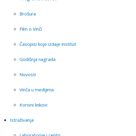
Brošura
Film o Vinči
Časopisi koje izdaje institut
Godišnja nagrada
Novosti
Vinča u medijima
Korisni linkovi
Istraživanja
Laboratorije i centri