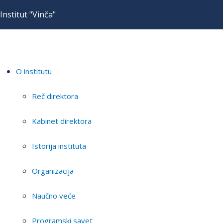
Institut "Vinča"
O institutu
Reč direktora
Kabinet direktora
Istorija instituta
Organizacija
Naučno veće
Programski savet