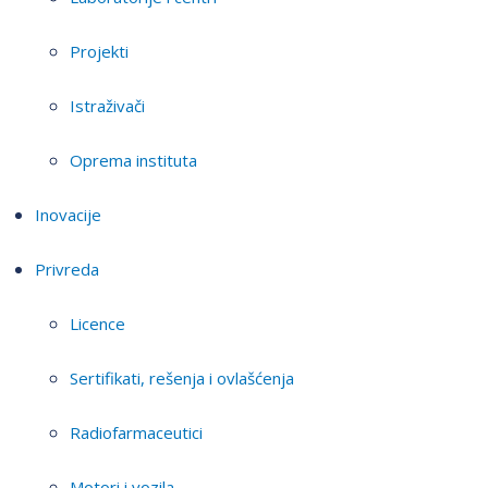
Projekti
Istraživači
Oprema instituta
Inovacije
Privreda
Licence
Sertifikati, rešenja i ovlašćenja
Radiofarmaceutici
Motori i vozila