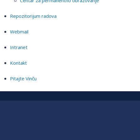
Centar za permanentno obrazovanje
Repozitorijum radova
Webmail
Intranet
Kontakt
Pitajte Vinču