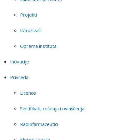
Projekti
Istraživači
Oprema instituta
Inovacije
Privreda
Licence
Sertifikati, rešenja i ovlašćenja
Radiofarmaceutici
Motori i vozila