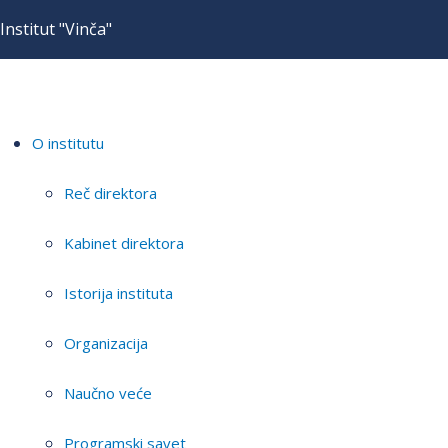
Institut "Vinča"
O institutu
Reč direktora
Kabinet direktora
Istorija instituta
Organizacija
Naučno veće
Programski savet