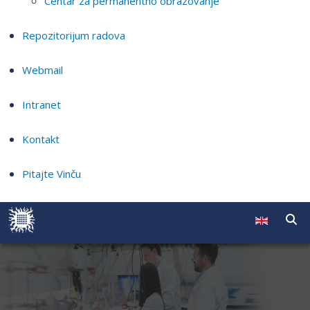
Centar za permanentno obrazovanje
Repozitorijum radova
Webmail
Intranet
Kontakt
Pitajte Vinču