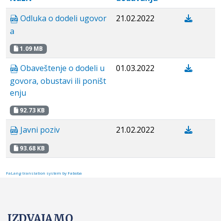
Odluka o dodeli ugovor
21.02.2022
a
1.09 MB
Obaveštenje o dodeli u
01.03.2022
govora, obustavi ili poništ
enju
92.73 KB
Javni poziv
21.02.2022
93.68 KB
FaLang translation system by Faboba
IZDVAJAMO