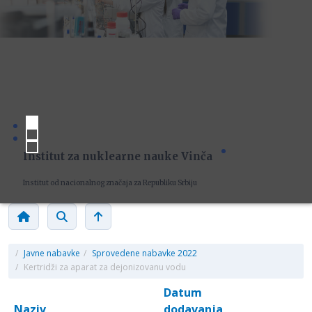
Institut za nuklearne nauke Vinča
Institut od nacionalnog značaja za Republiku Srbiju
/
Javne nabavke
/
Sprovedene nabavke 2022
/
Kertridži za aparat za dejonizovanu vodu
Datum
Naziv
dodavanja