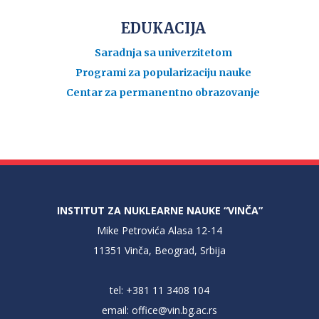
EDUKACIJA
Saradnja sa univerzitetom
Programi za popularizaciju nauke
Centar za permanentno obrazovanje
INSTITUT ZA NUKLEARNE NAUKE “VINČA”
Mike Petrovića Alasa 12-14
11351 Vinča, Beograd, Srbija
tel: +381 11 3408 104
email:
office@vin.bg.ac.rs