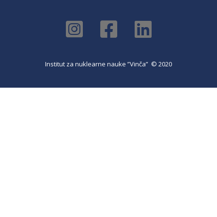
Institut za nuklearne nauke ”Vinča” © 2020