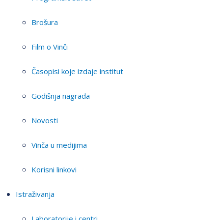
Brošura
Film o Vinči
Časopisi koje izdaje institut
Godišnja nagrada
Novosti
Vinča u medijima
Korisni linkovi
Istraživanja
Laboratorije i centri