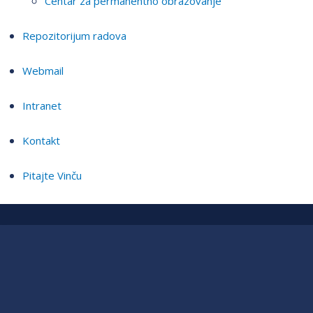
Centar za permanentno obrazovanje
Repozitorijum radova
Webmail
Intranet
Kontakt
Pitajte Vinču