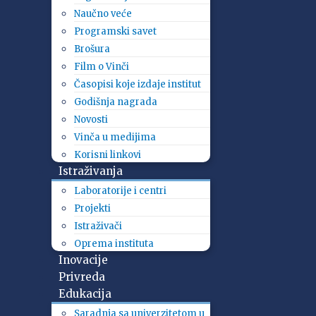
Naučno veće
Programski savet
Brošura
Film o Vinči
Časopisi koje izdaje institut
Godišnja nagrada
Novosti
Vinča u medijima
Korisni linkovi
Istraživanja
Laboratorije i centri
Projekti
Istraživači
Oprema instituta
Inovacije
Privreda
Edukacija
Saradnja sa univerzitetom u