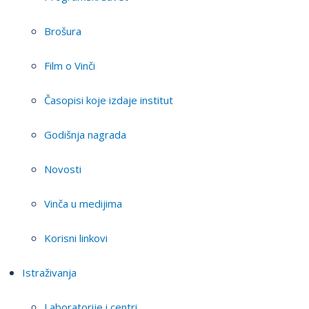
Brošura
Film o Vinči
Časopisi koje izdaje institut
Godišnja nagrada
Novosti
Vinča u medijima
Korisni linkovi
Istraživanja
Laboratorije i centri