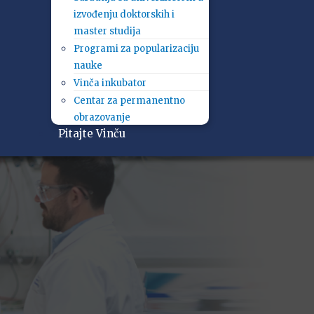
izvođenju doktorskih i
master studija
Programi za popularizaciju
nauke
Vinča inkubator
Centar za permanentno
obrazovanje
Pitajte Vinču