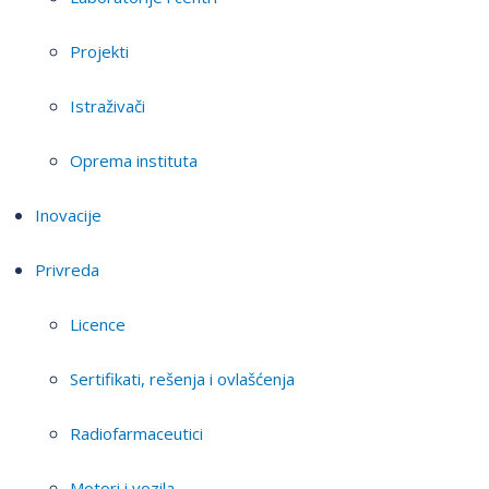
Projekti
Istraživači
Oprema instituta
Inovacije
Privreda
Licence
Sertifikati, rešenja i ovlašćenja
Radiofarmaceutici
Motori i vozila