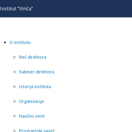
Institut "Vinča"
O institutu
Reč direktora
Kabinet direktora
Istorija instituta
Organizacija
Naučno veće
Programski savet