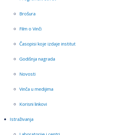
Brošura
Film o Vinči
Časopisi koje izdaje institut
Godišnja nagrada
Novosti
Vinča u medijima
Korisni linkovi
Istraživanja
Laboratorije i centri