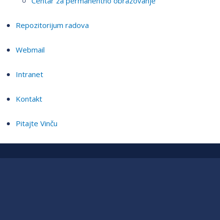
Centar za permanentno obrazovanje
Repozitorijum radova
Webmail
Intranet
Kontakt
Pitajte Vinču