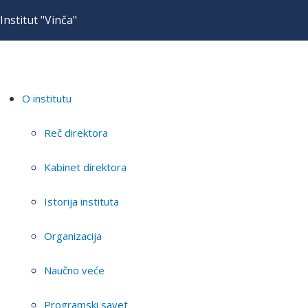
Institut "Vinča"
O institutu
Reč direktora
Kabinet direktora
Istorija instituta
Organizacija
Naučno veće
Programski savet