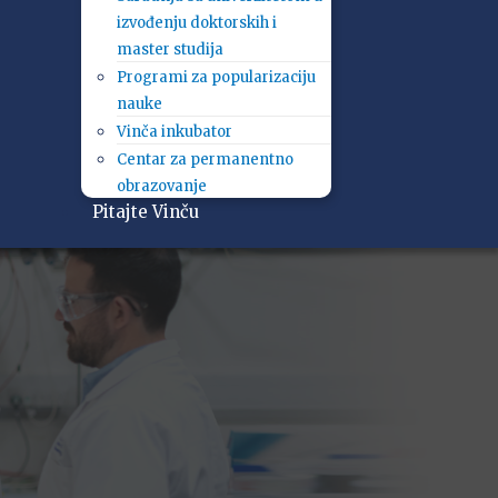
izvođenju doktorskih i
master studija
Programi za popularizaciju
nauke
Vinča inkubator
Centar za permanentno
obrazovanje
Pitajte Vinču