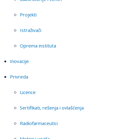
Projekti
Istraživači
Oprema instituta
Inovacije
Privreda
Licence
Sertifikati, rešenja i ovlašćenja
Radiofarmaceutici
Motori i vozila