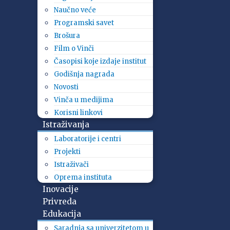
Naučno veće
Programski savet
Brošura
Film o Vinči
Časopisi koje izdaje institut
Godišnja nagrada
Novosti
Vinča u medijima
Korisni linkovi
Istraživanja
Laboratorije i centri
Projekti
Istraživači
Oprema instituta
Inovacije
Privreda
Edukacija
Saradnja sa univerzitetom u