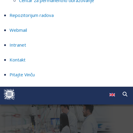
Centar za permanentno obrazovanje
Repozitorijum radova
Webmail
Intranet
Kontakt
Pitajte Vinču