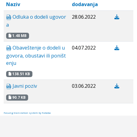
Naziv
dodavanja
Odluka o dodeli ugovor
28.06.2022
a
1.48 MB
Obaveštenje o dodeli u
04.07.2022
govora, obustavi ili poništ
enju
138.51 KB
Javni poziv
03.06.2022
90.7 KB
FaLang translation system by Faboba