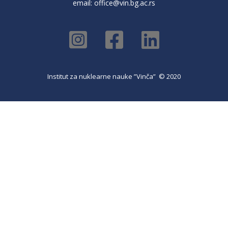
email:
office@vin.bg.ac.rs
Institut za nuklearne nauke ”Vinča” © 2020