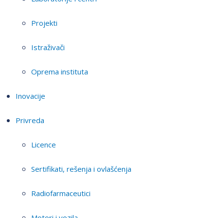
Projekti
Istraživači
Oprema instituta
Inovacije
Privreda
Licence
Sertifikati, rešenja i ovlašćenja
Radiofarmaceutici
Motori i vozila