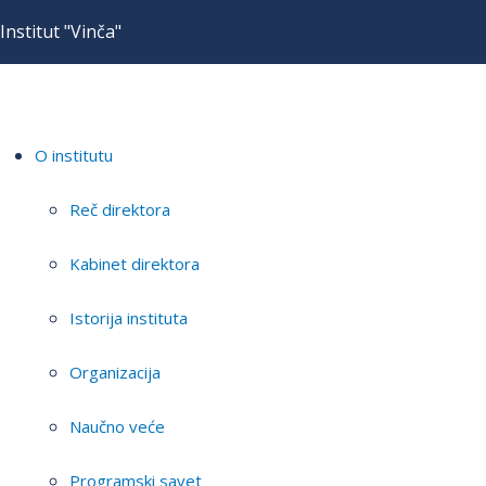
Institut "Vinča"
O institutu
Reč direktora
Kabinet direktora
Istorija instituta
Organizacija
Naučno veće
Programski savet