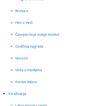
Brošura
Film o Vinči
Časopisi koje izdaje institut
Godišnja nagrada
Novosti
Vinča u medijima
Korisni linkovi
Istraživanja
Laboratorije i centri