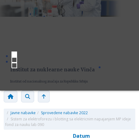
Institut za nuklearne nauke Vinča
Institut od nacionalnog značaja za Republiku Srbiju
/
Javne nabavke
/
Sprovedene nabavke 2022
/
Sistem za elektroforezu i blotting sa elektricnim napajanjem MP ideje
fond za nauku lab 090
Datum