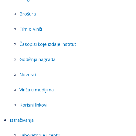
Brošura
Film o Vinči
Časopisi koje izdaje institut
Godišnja nagrada
Novosti
Vinča u medijima
Korisni linkovi
Istraživanja
Laboratorije i centri