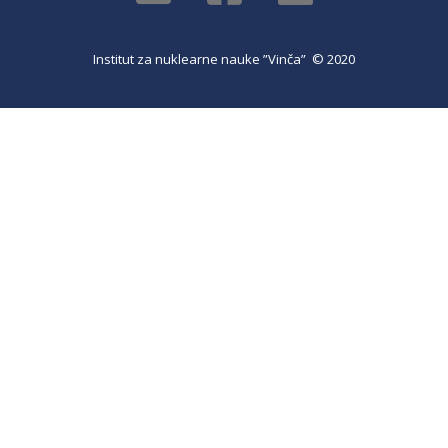
Institut za nuklearne nauke ”Vinča” © 2020