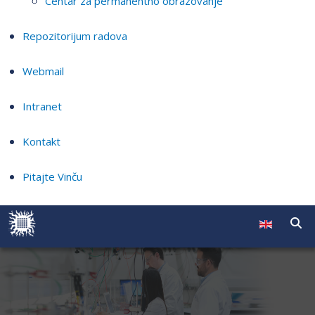
Centar za permanentno obrazovanje
Repozitorijum radova
Webmail
Intranet
Kontakt
Pitajte Vinču