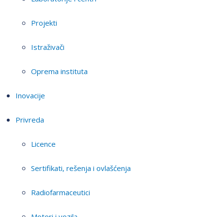
Projekti
Istraživači
Oprema instituta
Inovacije
Privreda
Licence
Sertifikati, rešenja i ovlašćenja
Radiofarmaceutici
Motori i vozila