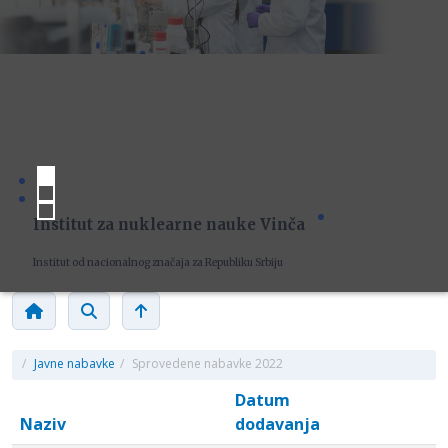
Institut za nuklearne nauke Vinča
Institut od nacionalnog značaja za Republiku Srbiju
/
Javne nabavke
/
Sprovedene nabavke 2022
Datum
Naziv
dodavanja