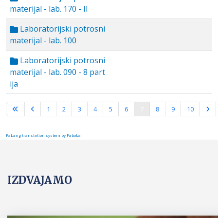
materijal - lab. 170 - II
Laboratorijski potrosni
materijal - lab. 100
Laboratorijski potrosni
materijal - lab. 090 - 8 part
ija
Strana 7 od 10
1
2
3
4
5
6
7
8
9
10
FaLang translation system by Faboba
IZDVAJAMO