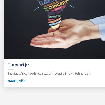
Inovacije
Institut „Vinča“ podstiče razvoj inovacija i novih tehnologija
saznaj više