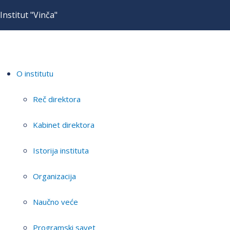
Institut "Vinča"
O institutu
Reč direktora
Kabinet direktora
Istorija instituta
Organizacija
Naučno veće
Programski savet