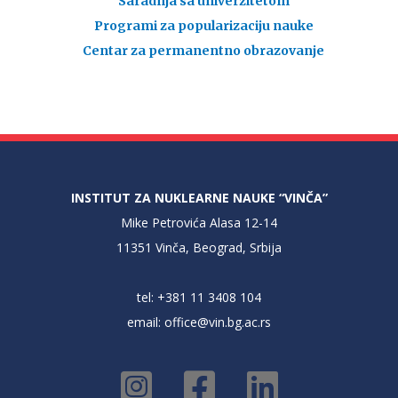
Saradnja sa univerzitetom
Programi za popularizaciju nauke
Centar za permanentno obrazovanje
INSTITUT ZA NUKLEARNE NAUKE “VINČA”
Mike Petrovića Alasa 12-14
11351 Vinča, Beograd, Srbija
tel: +381 11 3408 104
email:
office@vin.bg.ac.rs