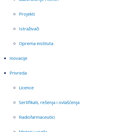
Projekti
Istraživači
Oprema instituta
Inovacije
Privreda
Licence
Sertifikati, rešenja i ovlašćenja
Radiofarmaceutici
Motori i vozila