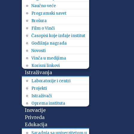
Naučno veće
Programski savet
Brošura
Film o Vinči
Časopisi koje izdaje institut
Godišnja nagrada
Novosti
Vinča u medijima
Korisni linkovi
Istraživanja
Laboratorije i centri
Projekti
Istraživači
Oprema instituta
Inovacije
Privreda
Edukacija
Saradnja sa univerzitetom u