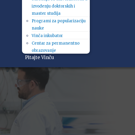
izvođenju doktorskih i
master studija
Programi za popularizaciju
nauke
Vinča inkubator
Centar za permanentno
obrazovanje
Pitajte Vinču