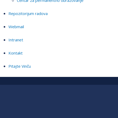
Centar za permanentno obrazovanje
Repozitorijum radova
Webmail
Intranet
Kontakt
Pitajte Vinču