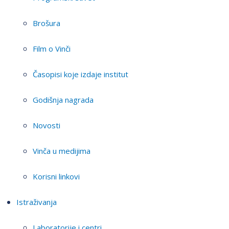
Brošura
Film o Vinči
Časopisi koje izdaje institut
Godišnja nagrada
Novosti
Vinča u medijima
Korisni linkovi
Istraživanja
Laboratorije i centri