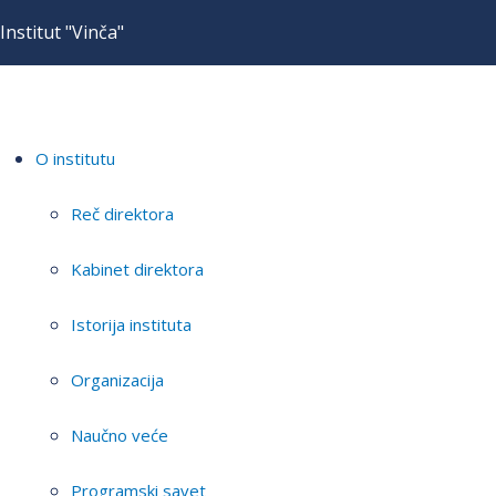
Institut "Vinča"
O institutu
Reč direktora
Kabinet direktora
Istorija instituta
Organizacija
Naučno veće
Programski savet