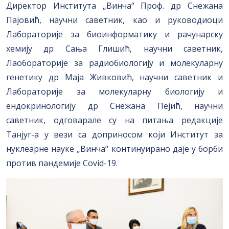
Директор Института „Винча“ Проф. др Снежана
Пајовић, научни саветник, као и руководиоци
Лабораторије за биоинформатику и рачунарску
хемију др Сања Глишић, научни саветник,
Лаобораторије за радиобиологију и молекуларну
генетику др Маја Живковић, научни саветник и
Лабораторије за молекуларну биологију и
ендокринологију др Снежана Пејић, научни
саветник, одговарале су на питања редакције
Танјуг-а у вези са доприносом који Институт за
нуклеарне науке „Винча“ континуирано даје у борби
против пандемије Covid-19.