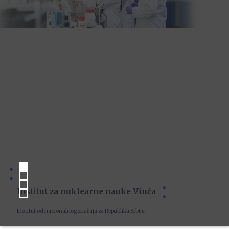
Institut za nuklearne nauke Vinča
Institut od nacionalnog značaja za Republiku Srbiju