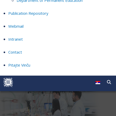
Department of Permanent Education
Publication Repository
Webmail
Intranet
Contact
Pitajte Vinču