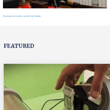
FaLang translation system by Faboba
FEATURED