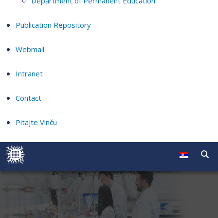
Department of Permanent Education
Publication Repository
Webmail
Intranet
Contact
Pitajte Vinču