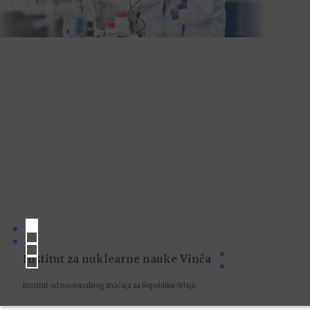
Institut za nuklearne nauke Vinča
Institut od nacionalnog značaja za Republiku Srbiju