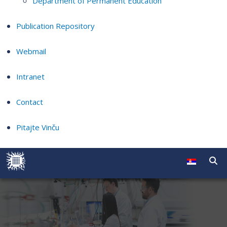
Department of Permanent Education
Publication Repository
Webmail
Intranet
Contact
Pitajte Vinču