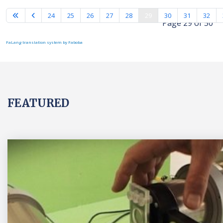
24
25
26
27
28
29
30
31
32
Page 29 of 50
FaLang translation system by Faboba
FEATURED