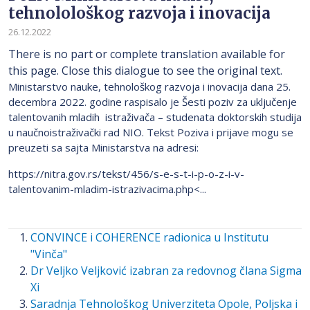
tehnolološkog razvoja i inovacija
26.12.2022
There is no part or complete translation available for
this page. Close this dialogue to see the original text.
Ministarstvo nauke, tehnološkog razvoja i inovacija dana 25.
decembra 2022. godine raspisalo je Šesti poziv za uključenje
talentovanih mladih istraživača – studenata doktorskih studija
u naučnoistraživački rad NIO. Tekst Poziva i prijave mogu se
preuzeti sa sajta Ministarstva na adresi:
https://nitra.gov.rs/tekst/456/s-e-s-t-i-p-o-z-i-v-
talentovanim-mladim-istrazivacima.php<...
CONVINCE i COHERENCE radionica u Institutu
"Vinča"
Dr Veljko Veljković izabran za redovnog člana Sigma
Xi
Saradnja Tehnološkog Univerziteta Opole, Poljska i