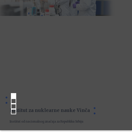
Institut za nuklearne nauke Vinča
Institut od nacionalnog značaja za Republiku Srbiju