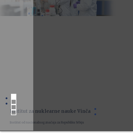
Institut za nuklearne nauke Vinča
Institut od nacionalnog značaja za Republiku Srbiju