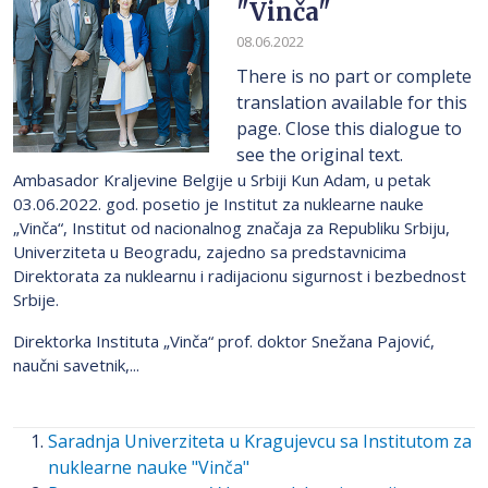
"Vinča"
08.06.2022
There is no part or complete
translation available for this
page. Close this dialogue to
see the original text.
Ambasador Kraljevine Belgije u Srbiji Kun Adam, u petak
03.06.2022. god. posetio je Institut za nuklearne nauke
„Vinča“, Institut od nacionalnog značaja za Republiku Srbiju,
Univerziteta u Beogradu, zajedno sa predstavnicima
Direktorata za nuklearnu i radijacionu sigurnost i bezbednost
Srbije.
Direktorka Instituta „Vinča“ prof. doktor Snežana Pajović,
naučni savetnik,...
Saradnja Univerziteta u Kragujevcu sa Institutom za
nuklearne nauke "Vinča"