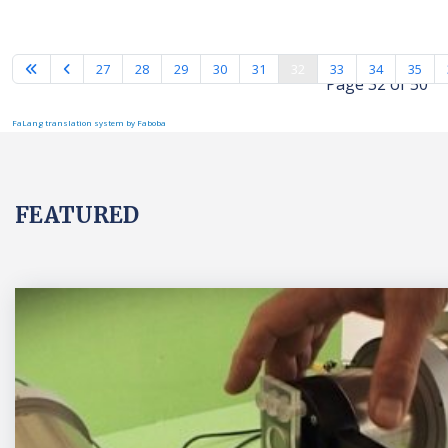
27
28
29
30
31
32
33
34
35
Page 32 of 50
FaLang translation system by Faboba
FEATURED