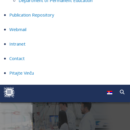
Department of Permanent Education
Publication Repository
Webmail
Intranet
Contact
Pitajte Vinču