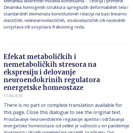
Mehanika diskretnih modela kontinuuma - Teorija i primene.
Dinamika homogenih struktura spregnutih deformabilnih tela i
standardnih elemenata konstitutivnih relacija na bazi linearno
elastičnih, nelinearnoelastičnih, visokoelastičnih i/ili naslednih
svojstava i/ili svojstava frakcionog reda.
Efekat metaboličkih i
nemetaboličkih stresora na
ekspresiju i delovanje
neuroendokrinih regulatora
energetske homeostaze
17.04.2018
There is no part or complete translation available for
this page. Close this dialogue to see the original text.
Proučavanje neuroendokrine regulacije apetita i održavanja
energetske homeostaze od velike je važnosti u eri pandemije
gojaznosti i drugih poremećaja vezanih za ishranu. Ovi