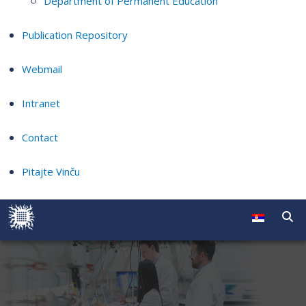
Department of Permanent Education
Publication Repository
Webmail
Intranet
Contact
Pitajte Vinču