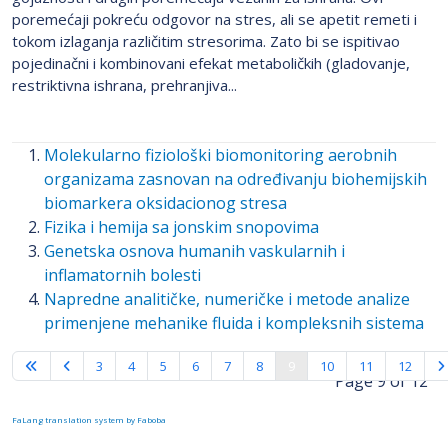
poremećaji pokreću odgovor na stres, ali se apetit remeti i
tokom izlaganja različitim stresorima. Zato bi se ispitivao
pojedinačni i kombinovani efekat metaboličkih (gladovanje,
restriktivna ishrana, prehranjiva...
Molekularno fiziološki biomonitoring aerobnih
organizama zasnovan na određivanju biohemijskih
biomarkera oksidacionog stresa
Fizika i hemija sa jonskim snopovima
Genetska osnova humanih vaskularnih i
inflamatornih bolesti
Napredne analitičke, numeričke i metode analize
primenjene mehanike fluida i kompleksnih sistema
3
4
5
6
7
8
9
10
11
12
Page 9 of 12
FaLang translation system by Faboba