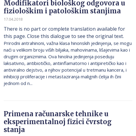
Modifikatori biološkog odgovora u
fiziološkim i patološkim stanjima
17.04.2018
There is no part or complete translation available for
this page. Close this dialogue to see the original text.
Prirodni antrahinoni, važna klasa hinonskih jedinjenja, se mogu
naći u velikom broju viših biljaka, mahovinama, lišajevima kao i
drugim organizmima. Ova hinolna jedinjenja poseduju
laksativno, antibiotičko, antiinflamatorno i antipiretičko kao i
antiviralno dejstvo, a njihov potencijal u tretmanu kancera, i
inhibiciji proliferacije i metastaziranja malignih ćelija ih čini
jednom od n...
Primena računarske tehnike u
eksperimentalnoj fizici čvrstog
stanja