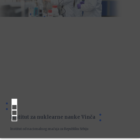
Institut za nuklearne nauke Vinča
Institut od nacionalnog značaja za Republiku Srbiju