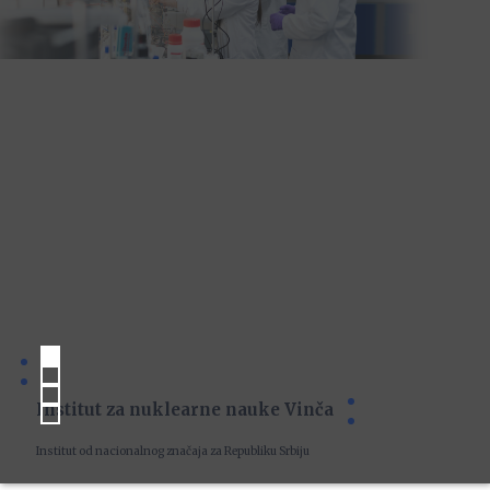
Institut za nuklearne nauke Vinča
Institut od nacionalnog značaja za Republiku Srbiju