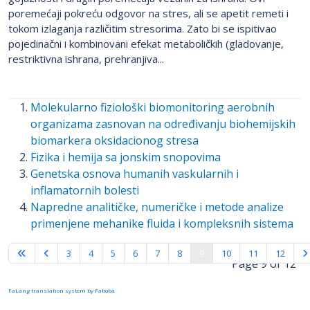
poremećaji pokreću odgovor na stres, ali se apetit remeti i
tokom izlaganja različitim stresorima. Zato bi se ispitivao
pojedinačni i kombinovani efekat metaboličkih (gladovanje,
restriktivna ishrana, prehranjiva...
Molekularno fiziološki biomonitoring aerobnih
organizama zasnovan na određivanju biohemijskih
biomarkera oksidacionog stresa
Fizika i hemija sa jonskim snopovima
Genetska osnova humanih vaskularnih i
inflamatornih bolesti
Napredne analitičke, numeričke i metode analize
primenjene mehanike fluida i kompleksnih sistema
3
4
5
6
7
8
9
10
11
12
Page 9 of 12
FaLang translation system by Faboba