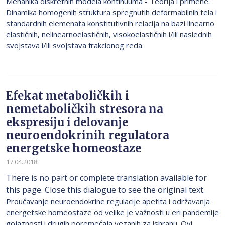
Mehanika diskretnih modela kontinuuma - Teorija i primene.
Dinamika homogenih struktura spregnutih deformabilnih tela i
standardnih elemenata konstitutivnih relacija na bazi linearno
elastičnih, nelinearnoelastičnih, visokoelastičnih i/ili naslednih
svojstava i/ili svojstava frakcionog reda.
Efekat metaboličkih i
nemetaboličkih stresora na
ekspresiju i delovanje
neuroendokrinih regulatora
energetske homeostaze
17.04.2018
There is no part or complete translation available for
this page. Close this dialogue to see the original text.
Proučavanje neuroendokrine regulacije apetita i održavanja
energetske homeostaze od velike je važnosti u eri pandemije
gojaznosti i drugih poremećaja vezanih za ishranu. Ovi