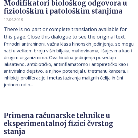
Modifikatori biološkog odgovora u
fiziološkim i patološkim stanjima
17.04.2018
There is no part or complete translation available for
this page. Close this dialogue to see the original text.
Prirodni antrahinoni, važna klasa hinonskih jedinjenja, se mogu
naći u velikom broju viših biljaka, mahovinama, lišajevima kao i
drugim organizmima. Ova hinolna jedinjenja poseduju
laksativno, antibiotičko, antiinflamatorno i antipiretičko kao i
antiviralno dejstvo, a njihov potencijal u tretmanu kancera, i
inhibiciji proliferacije i metastaziranja malignih ćelija ih čini
jednom od n...
Primena računarske tehnike u
eksperimentalnoj fizici čvrstog
stanja