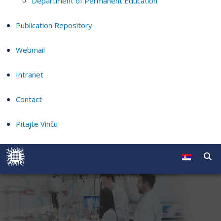
Department of Permanent Education
Publication Repository
Webmail
Intranet
Contact
Pitajte Vinču