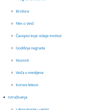
Brošura
Film o Vinči
Časopisi koje izdaje institut
Godišnja nagrada
Novosti
Vinča u medijima
Korisni linkovi
Istraživanja
Laboratorije i centri