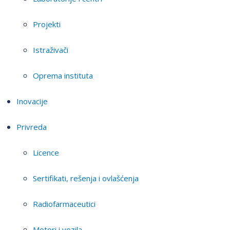
Projekti
Istraživači
Oprema instituta
Inovacije
Privreda
Licence
Sertifikati, rešenja i ovlašćenja
Radiofarmaceutici
Motori i vozila