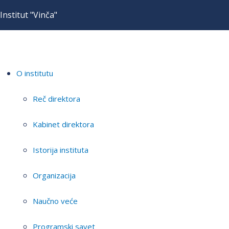
Institut "Vinča"
O institutu
Reč direktora
Kabinet direktora
Istorija instituta
Organizacija
Naučno veće
Programski savet