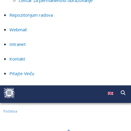
Centar za permanentno obrazovanje
Repozitorijum radova
Webmail
Intranet
Kontakt
Pitajte Vinču
Početna