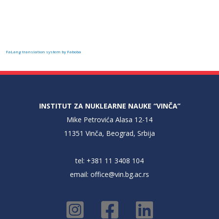
FaLang translation system by Faboba
INSTITUT ZA NUKLEARNE NAUKE “VINČA”
Mike Petrovića Alasa 12-14
11351 Vinča, Beograd, Srbija
tel: +381 11 3408 104
email:
office@vin.bg.ac.rs