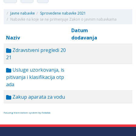
/
Javne nabavke
/
Sprovedene nabavke 2021
/
Nabavke na koje se ne primenjuje Zakon o javnim nabavkama
Datum
Naziv
dodavanja
Zdravstveni pregledi 20
21
Usluge uzorkovanja, is
pitivanja i klasifikacija otp
ada
Zakup aparata za vodu
FaLang translation system by Faboba