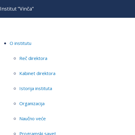
Institut "Vinča"
O institutu
Reč direktora
Kabinet direktora
Istorija instituta
Organizacija
Naučno veće
Programski savet