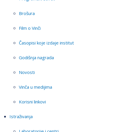
Brošura
Film o Vinči
Časopisi koje izdaje institut
Godišnja nagrada
Novosti
Vinča u medijima
Korisni linkovi
Istraživanja
Laboratorije i centri