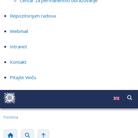
Centar za permanentno obrazovanje
Repozitorijum radova
Webmail
Intranet
Kontakt
Pitajte Vinču
Početna