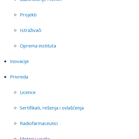
Projekti
Istraživači
Oprema instituta
Inovacije
Privreda
Licence
Sertifikati, rešenja i ovlašćenja
Radiofarmaceutici
Motori i vozila