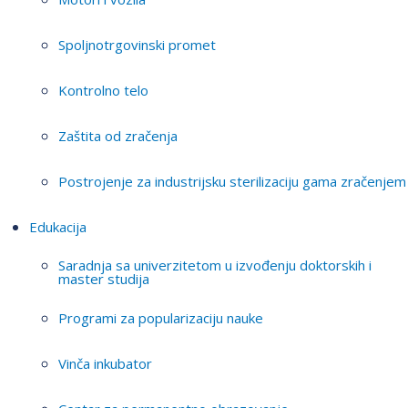
Spoljnotrgovinski promet
Kontrolno telo
Zaštita od zračenja
Postrojenje za industrijsku sterilizaciju gama zračenjem
Edukacija
Saradnja sa univerzitetom u izvođenju doktorskih i
master studija
Programi za popularizaciju nauke
Vinča inkubator