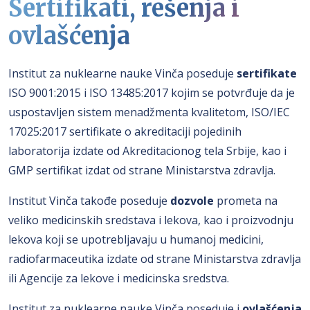
Sertifikati, rešenja i
ovlašćenja
Institut za nuklearne nauke Vinča poseduje
sertifikate
ISO 9001:2015 i ISO 13485:2017 kojim se potvrđuje da je
uspostavljen sistem menadžmenta kvalitetom, ISO/IEC
17025:2017 sertifikate o akreditaciji pojedinih
laboratorija izdate od Akreditacionog tela Srbije, kao i
GMP sertifikat izdat od strane Ministarstva zdravlja.
Institut Vinča takođe poseduje
dozvole
prometa na
veliko medicinskih sredstava i lekova, kao i proizvodnju
lekova koji se upotrebljavaju u humanoj medicini,
radiofarmaceutika izdate od strane Ministarstva zdravlja
ili Agencije za lekove i medicinska sredstva.
Institut za nuklearne nauke Vinča poseduje i
ovlašćenja