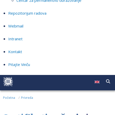
Centar za permanentno obrazovanje
Repozitorijum radova
Webmail
Intranet
Kontakt
Pitajte Vinču
Početna
Privreda