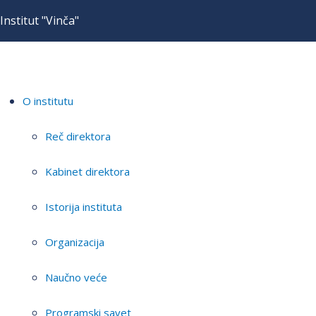
Institut "Vinča"
O institutu
Reč direktora
Kabinet direktora
Istorija instituta
Organizacija
Naučno veće
Programski savet