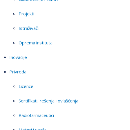
Projekti
Istraživači
Oprema instituta
Inovacije
Privreda
Licence
Sertifikati, rešenja i ovlašćenja
Radiofarmaceutici
Motori i vozila