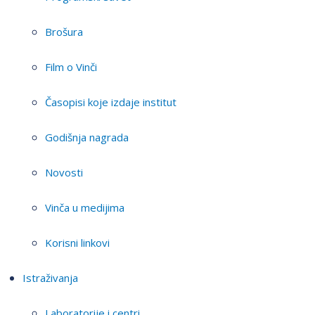
Brošura
Film o Vinči
Časopisi koje izdaje institut
Godišnja nagrada
Novosti
Vinča u medijima
Korisni linkovi
Istraživanja
Laboratorije i centri