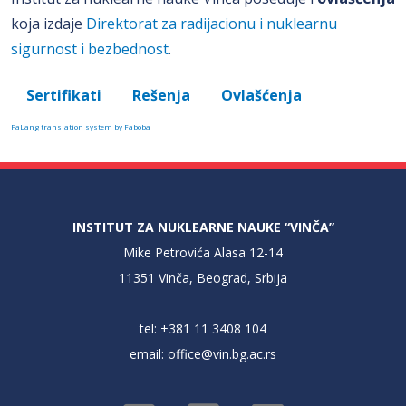
koja izdaje
Direktorat za radijacionu i nuklearnu
sigurnost i bezbednost
.
Sertifikati
Rešenja
Ovlašćenja
FaLang translation system by Faboba
INSTITUT ZA NUKLEARNE NAUKE “VINČA”
Mike Petrovića Alasa 12-14
11351 Vinča, Beograd, Srbija
tel: +381 11 3408 104
email:
office@vin.bg.ac.rs