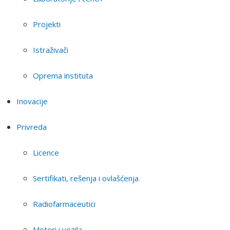
Projekti
Istraživači
Oprema instituta
Inovacije
Privreda
Licence
Sertifikati, rešenja i ovlašćenja
Radiofarmaceutici
Motori i vozila