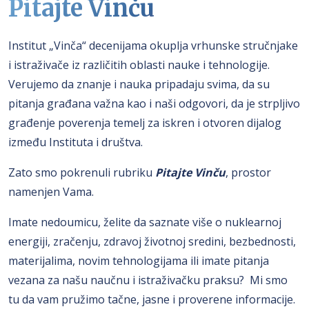
Pitajte Vinču
Institut „Vinča“ decenijama okuplja vrhunske stručnjake
i istraživače iz različitih oblasti nauke i tehnologije.
Verujemo da znanje i nauka pripadaju svima, da su
pitanja građana važna kao i naši odgovori, da je strpljivo
građenje poverenja temelj za iskren i otvoren dijalog
između Instituta i društva.
Zato smo pokrenuli rubriku
Pitajte Vinču
, prostor
namenjen Vama.
Imate nedoumicu, želite da saznate više o nuklearnoj
energiji, zračenju, zdravoj životnoj sredini, bezbednosti,
materijalima, novim tehnologijama ili imate pitanja
vezana za našu naučnu i istraživačku praksu? Mi smo
tu da vam pružimo tačne, jasne i proverene informacije.