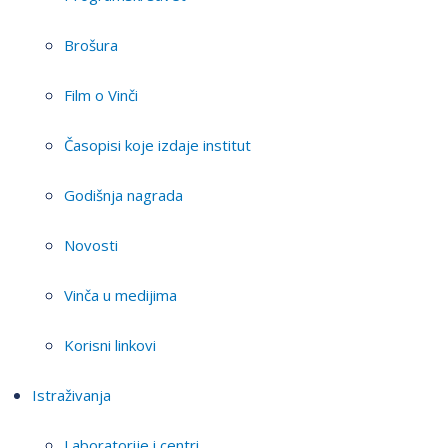
Brošura
Film o Vinči
Časopisi koje izdaje institut
Godišnja nagrada
Novosti
Vinča u medijima
Korisni linkovi
Istraživanja
Laboratorije i centri