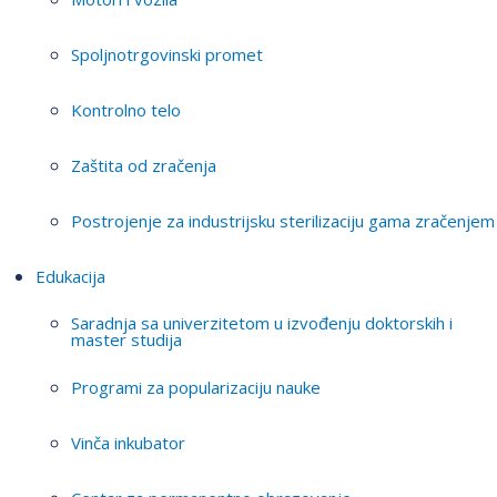
Spoljnotrgovinski promet
Kontrolno telo
Zaštita od zračenja
Postrojenje za industrijsku sterilizaciju gama zračenjem
Edukacija
Saradnja sa univerzitetom u izvođenju doktorskih i
master studija
Programi za popularizaciju nauke
Vinča inkubator