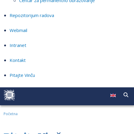
Centar za permanentno obrazovanje
Repozitorijum radova
Webmail
Intranet
Kontakt
Pitajte Vinču
Početna