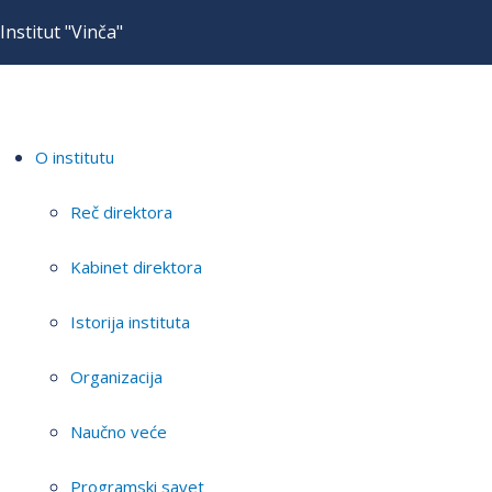
Institut "Vinča"
O institutu
Reč direktora
Kabinet direktora
Istorija instituta
Organizacija
Naučno veće
Programski savet