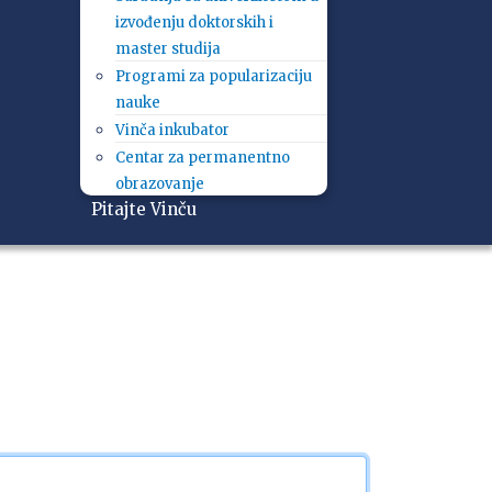
izvođenju doktorskih i
master studija
Programi za popularizaciju
nauke
Vinča inkubator
Centar za permanentno
obrazovanje
Pitajte Vinču