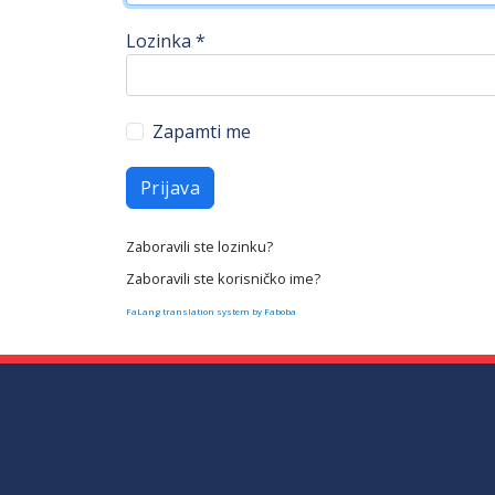
Lozinka
*
Zapamti me
Prijava
Zaboravili ste lozinku?
Zaboravili ste korisničko ime?
FaLang translation system by Faboba