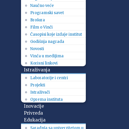
Naučno veće
Programski savet
Brošura
Film o Vinči
Časopisi koje izdaje institut
Godišnja nagrada
Novosti
Vinča u medijima
Korisni linkovi
Istraživanja
Laboratorije i centri
Projekti
Istraživači
Oprema instituta
Inovacije
Privreda
Edukacija
Saradnja sa univerzitetom u