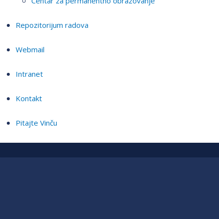
Centar za permanentno obrazovanje
Repozitorijum radova
Webmail
Intranet
Kontakt
Pitajte Vinču