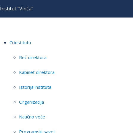
Institut "Vinča"
O institutu
Reč direktora
Kabinet direktora
Istorija instituta
Organizacija
Naučno veće
Programski savet