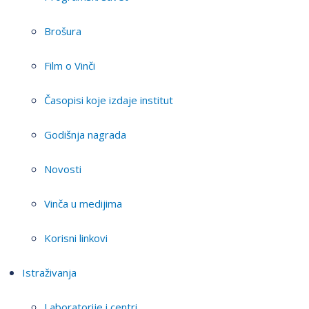
Brošura
Film o Vinči
Časopisi koje izdaje institut
Godišnja nagrada
Novosti
Vinča u medijima
Korisni linkovi
Istraživanja
Laboratorije i centri