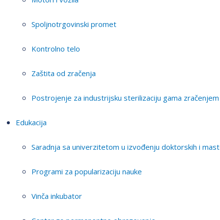
Spoljnotrgovinski promet
Kontrolno telo
Zaštita od zračenja
Postrojenje za industrijsku sterilizaciju gama zračenjem
Edukacija
Saradnja sa univerzitetom u izvođenju doktorskih i mast
Programi za popularizaciju nauke
Vinča inkubator