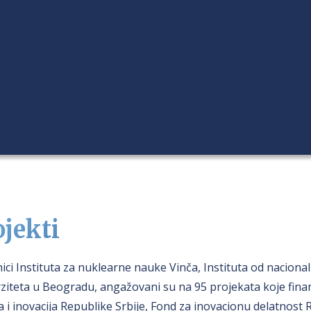
ojekti
ici Instituta za nuklearne nauke Vinča, Instituta od naciona
ziteta u Beogradu, angažovani su na 95 projekata koje fina
a i inovacija Republike Srbije, Fond za inovacionu delatnost