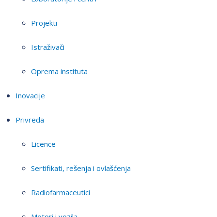
Projekti
Istraživači
Oprema instituta
Inovacije
Privreda
Licence
Sertifikati, rešenja i ovlašćenja
Radiofarmaceutici
Motori i vozila