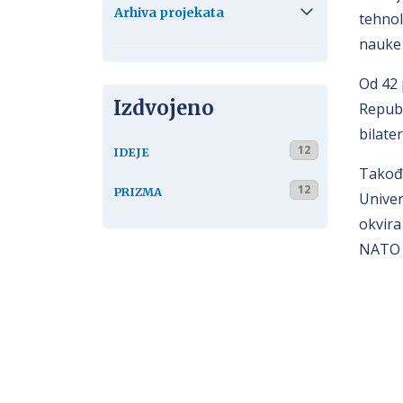
Arhiva projekata
tehnol
nauke
Od 42 
Izdvojeno
Republ
bilate
12
IDEJE
Takođe
12
PRIZMA
Univer
okvira
NATO p