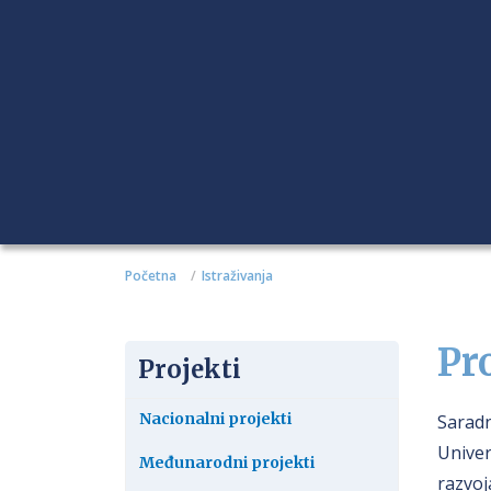
Početna
Istraživanja
Pr
Projekti
Nacionalni projekti
Saradn
Univer
Međunarodni projekti
razvoj