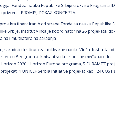
ogija, Fond za nauku Republike Srbije u okviru Programa I
 i privrede, PROMIS, DOKAZ KONCEPTA.
projekta finansiranih od strane Fonda za nauku Republike Sr
ike Srbije, Institut Vinča je koordinator na 26 projekata, do
ralna i multilateralna saradnja.
, saradnici Instituta za nuklearne nauke Vinča, Instituta od
ziteta u Beogradu afirmisani su kroz brojne međunarodne sa
 Horizon 2020 i Horizon Europe programa, 5 EURAMET proje
rojekat, 1 UNICEF Serbia Initiative projekat kao i 24 COST a