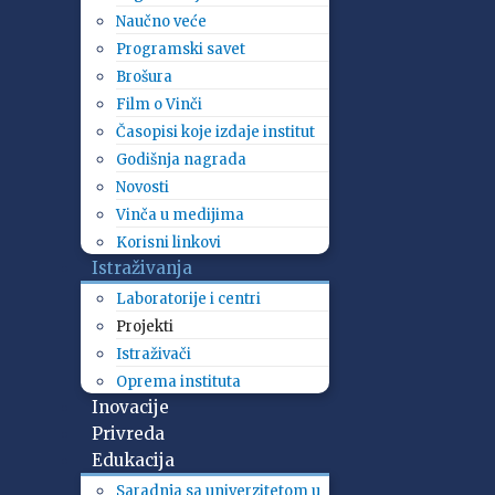
Naučno veće
Programski savet
Brošura
Film o Vinči
Časopisi koje izdaje institut
Godišnja nagrada
Novosti
Vinča u medijima
Korisni linkovi
Istraživanja
Laboratorije i centri
Projekti
Istraživači
Oprema instituta
Inovacije
Privreda
Edukacija
Saradnja sa univerzitetom u