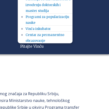
izvođenju doktorskih i
master studija
Programi za popularizaciju
nauke
Vinča inkubator
Centar za permanentno
obrazovanje
Pitajte Vinču
lnog značaja za Republiku Srbiju,
nsira Ministarstvo nauke, tehnološkog
 Republike Srbije u okviru Programa transfer