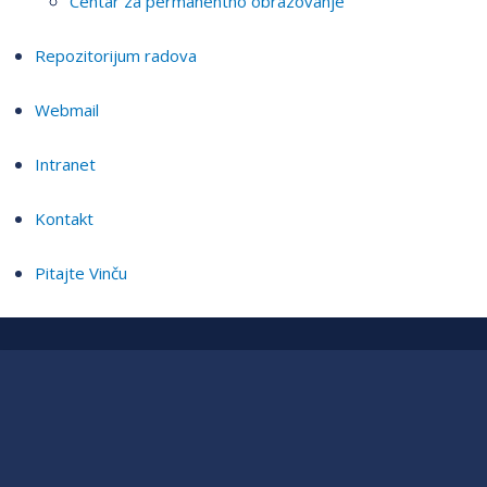
Centar za permanentno obrazovanje
Repozitorijum radova
Webmail
Intranet
Kontakt
Pitajte Vinču