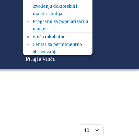
izvođenju doktorskih i
master studija
Programi za popularizaciju
nauke
Vinča inkubator
Centar za permanentno
obrazovanje
Pitajte Vinču
Prikaži broj