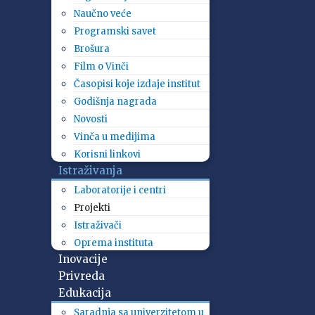
Naučno veće
Programski savet
Brošura
Film o Vinči
Časopisi koje izdaje institut
Godišnja nagrada
Novosti
Vinča u medijima
Korisni linkovi
Istraživanja
Laboratorije i centri
Projekti
Istraživači
Oprema instituta
Inovacije
Privreda
Edukacija
Saradnja sa univerzitetom u