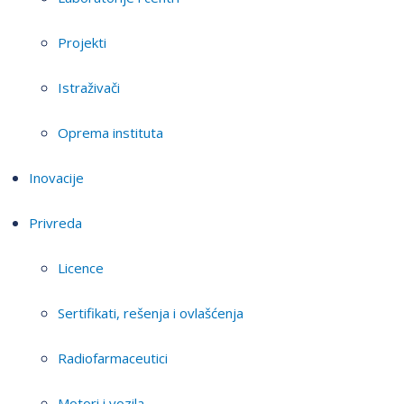
Projekti
Istraživači
Oprema instituta
Inovacije
Privreda
Licence
Sertifikati, rešenja i ovlašćenja
Radiofarmaceutici
Motori i vozila