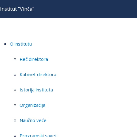
Institut "Vinča"
O institutu
Reč direktora
Kabinet direktora
Istorija instituta
Organizacija
Naučno veće
Programski savet