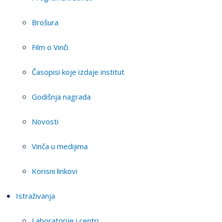
Brošura
Film o Vinči
Časopisi koje izdaje institut
Godišnja nagrada
Novosti
Vinča u medijima
Korisni linkovi
Istraživanja
Laboratorije i centri