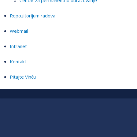
Centar za permanentno obrazovanje
Repozitorijum radova
Webmail
Intranet
Kontakt
Pitajte Vinču