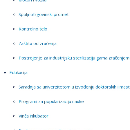
Spoljnotrgovinski promet
Kontrolno telo
Zaštita od zračenja
Postrojenje za industrijsku sterilizaciju gama zračenjem
Edukacija
Saradnja sa univerzitetom u izvođenju doktorskih i mast
Programi za popularizaciju nauke
Vinča inkubator