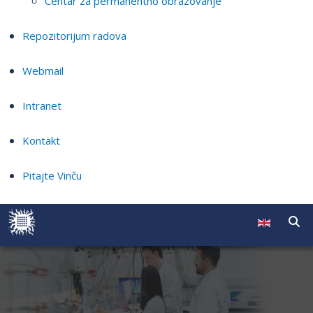
Centar za permanentno obrazovanje
Repozitorijum radova
Webmail
Intranet
Kontakt
Pitajte Vinču