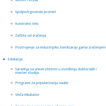
Spoljnotrgovinski promet
Kontrolno telo
Zaštita od zračenja
Postrojenje za industrijsku sterilizaciju gama zračenjem
Edukacija
Saradnja sa univerzitetom u izvođenju doktorskih i
master studija
Programi za popularizaciju nauke
Vinča inkubator