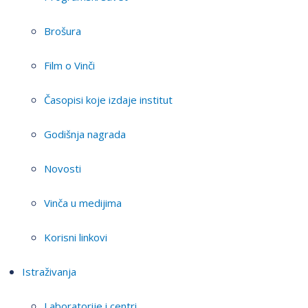
Brošura
Film o Vinči
Časopisi koje izdaje institut
Godišnja nagrada
Novosti
Vinča u medijima
Korisni linkovi
Istraživanja
Laboratorije i centri