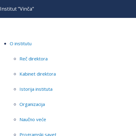
Institut "Vinča"
O institutu
Reč direktora
Kabinet direktora
Istorija instituta
Organizacija
Naučno veće
Programski savet