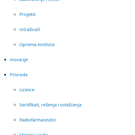
Projekti
Istraživači
Oprema instituta
Inovacije
Privreda
Licence
Sertifikati, rešenja i ovlašćenja
Radiofarmaceutici
Motori i vozila