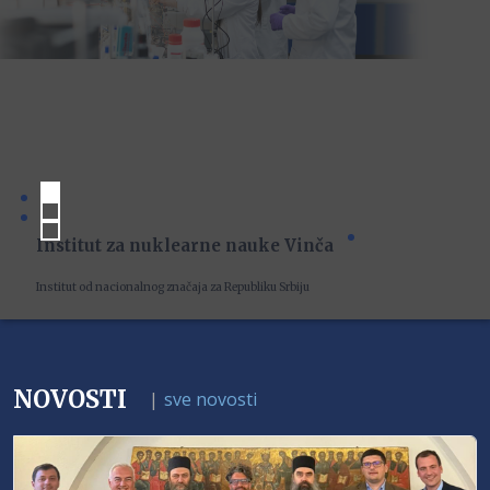
Institut za nuklearne nauke Vinča
Institut od nacionalnog značaja za Republiku Srbiju
NOVOSTI
|
sve novosti