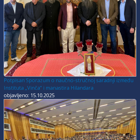
Potpisan Sporazum o naučno-stručnoj saradnji između
Instituta „Vinča“ i manastira Hilandara
objavljeno: 15.10.2025