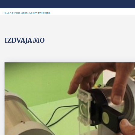
FaLang translation system by Faboba
IZDVAJAMO