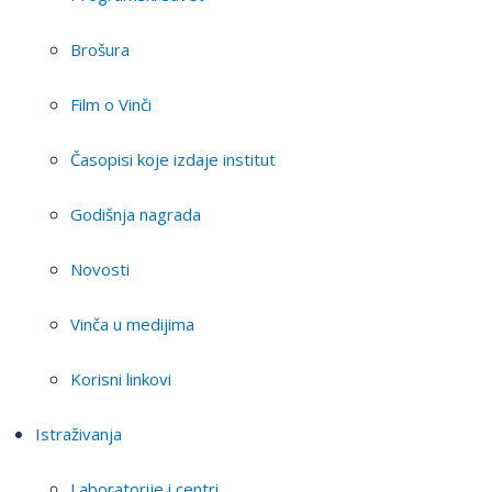
Brošura
Film o Vinči
Časopisi koje izdaje institut
Godišnja nagrada
Novosti
Vinča u medijima
Korisni linkovi
Istraživanja
Laboratorije i centri