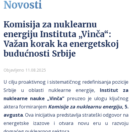
Novosti
Komisija za nuklearnu
energiju Instituta „Vinča“:
Važan korak ka energetskoj
budućnosti Srbije
Detalji
Objavljeno 11.08.2025
U cilju proaktivnog i sistematičnog redefinisanja pozicije
Srbije u oblasti nuklearne energije,
Institut za
nuklearne nauke „Vinča”
preuzeo je ulogu ključnog
aktera formiranjem
Komisije za nuklearnu energiju
, 5.
avgusta
. Ova inicijativa predstavlja strateški odgovor na
energetske izazove i otvara novu eru u razvoju
domaćeg nuklearnog sektora.