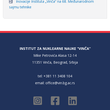
Inovacije Instituta „Vinča“ na 68. Međunarodnom
sajmu tehnike
INSTITUT ZA NUKLEARNE NAUKE “VINČA”
Mike Petrovića Alasa 12-14
11351 Vinča, Beograd, Srbija
tel: +381 11 3408 104
email:
office@vin.bg.ac.rs