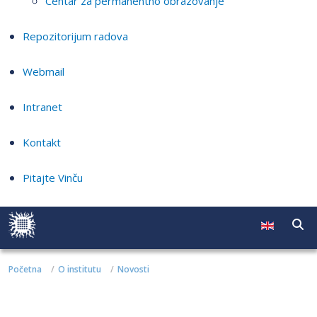
Centar za permanentno obrazovanje
Repozitorijum radova
Webmail
Intranet
Kontakt
Pitajte Vinču
Početna
O institutu
Novosti