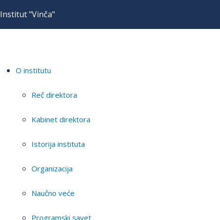
Institut "Vinča"
O institutu
Reč direktora
Kabinet direktora
Istorija instituta
Organizacija
Naučno veće
Programski savet