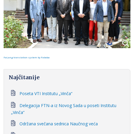
FaLang translation system by Faboba
Najčitanije
Poseta VTI Institutu „Vinča“
Delegacija FTN-a iz Novog Sada u poseti Institutu
„Vinča“
Održana svečana sednica Naučnog veća