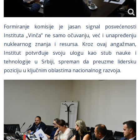
Formiranje komisije je jasan signal posvećenosti
Instituta „Vinča” ne samo očuvanju, već i unapređenju
nuklearnog znanja i resursa. Kroz ovaj angažman,
Institut potvrđuje svoju ulogu kao stub nauke i
tehnologije u Srbiji, spreman da preuzme lidersku
poziciju u ključnim oblastima nacionalnog razvoja.