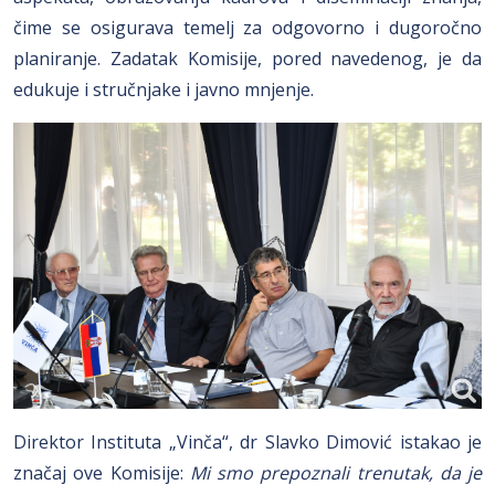
čime se osigurava temelj za odgovorno i dugoročno
planiranje. Zadatak Komisije, pored navedenog, je da
edukuje i stručnjake i javno mnjenje.
Direktor Instituta „Vinča“, dr Slavko Dimović istakao je
značaj ove Komisije:
Mi smo prepoznali trenutak, da je