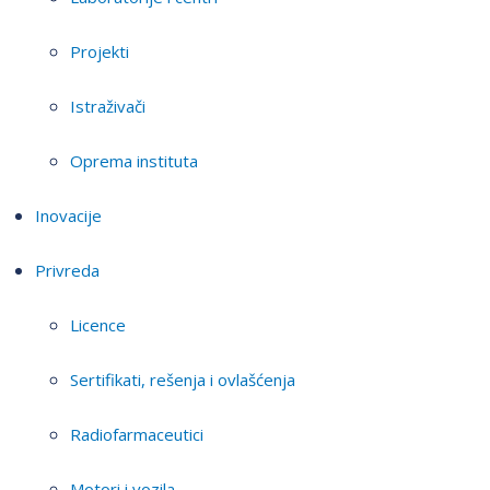
Projekti
Istraživači
Oprema instituta
Inovacije
Privreda
Licence
Sertifikati, rešenja i ovlašćenja
Radiofarmaceutici
Motori i vozila