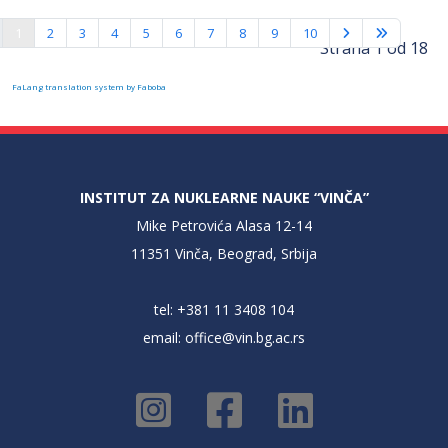
1
2
3
4
5
6
7
8
9
10
Strana 1 od 18
FaLang translation system by Faboba
INSTITUT ZA NUKLEARNE NAUKE “VINČA”
Mike Petrovića Alasa 12-14
11351 Vinča, Beograd, Srbija
tel: +381 11 3408 104
email:
office@vin.bg.ac.rs