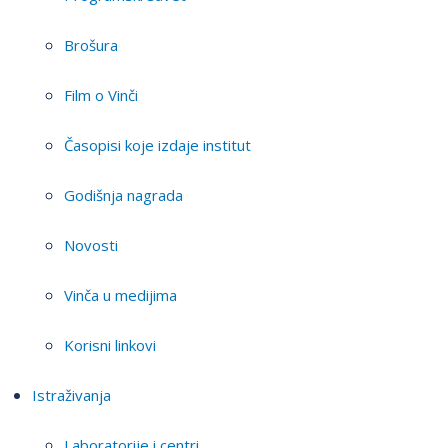
Brošura
Film o Vinči
Časopisi koje izdaje institut
Godišnja nagrada
Novosti
Vinča u medijima
Korisni linkovi
Istraživanja
Laboratorije i centri