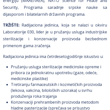
energiju (MAAE/IAEA), NATO Science for Peace and
Security, Programa saradnje srpske nauke sa
dijasporom i bilatelarnih državnih programa.
TRŽIŠTE:
Radijaciona jedinica, koja se nalazi u okviru
Laboratorije 030, lider je u pružanju usluga industrijske
sterilizacije i konzervacije proizvoda bezbednom
primenom gama zračenja.
Radijaciona jedinica ima četrdesetogodišnje iskustvo u:
Pružanju usluga sterilizacije medicinske opreme i
pribora za jednokratnu upotrebu (gaze, odeće,
medicinske plastike)
Tretiranju farmaceutskih i kozmetičkih proizvoda
(lekova, vakcina, biloloških uzoraka) u svrhu
produženja roka trajanja
Konzervaciji prehrambenih proizvoda metodom
hladne pasterizacije (sprečava se prisustvo