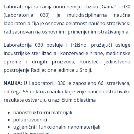
Laboratorija za radijacionu hemiju i fiziku „Gama” – 030
(Laboratorija 030) je multidisciplinarna naučna
laboratorija čija je osnovna delatnost naučnoistraživački
rad zasnovan na osnovnim i primenjenim istraživanjima.
Laboratorija 030 posluje i tržišno, pružajući usluge
industrijske sterilizacija i konzervacije hrane, medicinske
opreme i drugih proizvoda, koristeći jedinstveno
postrojenje Radijacione jedinice u Srbiji.
NAUKA:
U Laboratoriji 030 je zaposleno 66 istraživača,
od čega 55 doktora nauka koji svoje naučno-istraživake
rezultate ostvaruju u različitim oblastima:
nanostruktrurni materijali
poluprovodnici
ugljenični i funkcionalni nanomaterijali