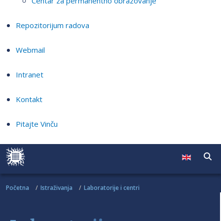
Centar za permanentno obrazovanje
Repozitorijum radova
Webmail
Intranet
Kontakt
Pitajte Vinču
Početna
Istraživanja
Laboratorije i centri