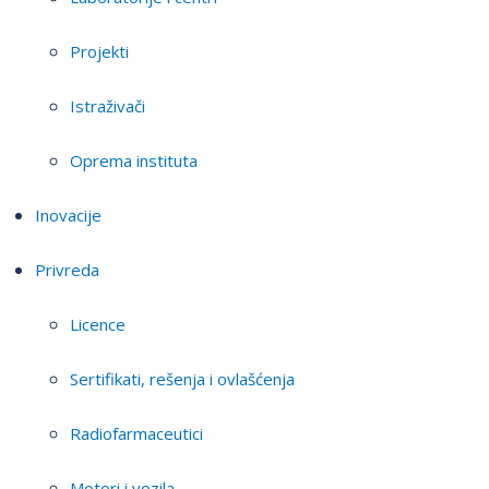
Projekti
Istraživači
Oprema instituta
Inovacije
Privreda
Licence
Sertifikati, rešenja i ovlašćenja
Radiofarmaceutici
Motori i vozila