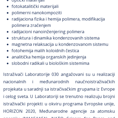
optički materijali
fotokatalitički materijali
polimerni nanokompoziti
radijaciona fizika i hemija polimera, modifikacija
polimera zračenjem
radijacioni nanoinženjering polimera
struktura i dinamika kondenzovanih sistema
magnetna relaksacija u kondenzovanom sistemu
fotohemija malih koloidnih čestica
analitička hemija organskih jedinjenja
slobodni radikali u biološkim sistemima
Istraživači Laboratorije 030 angažovani su u realizaciji
nacionalnih i međunarodnih naučnoistraživačkih
projekata u saradnji sa istračivačkim grupama iz Evrope
i celog sveta. U Laboratoriji se trenutno realizuju brojni
istraživački projekti: u okviru programa Evropske unije,
HORIZON 2020, Međunarodne agencije za atomsku