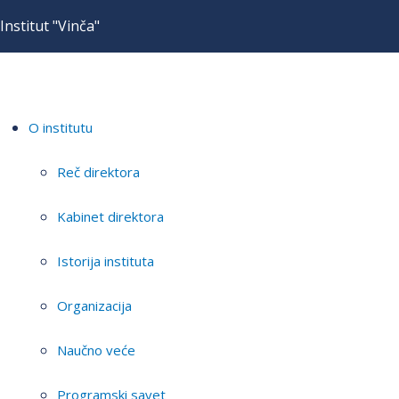
Institut "Vinča"
O institutu
Reč direktora
Kabinet direktora
Istorija instituta
Organizacija
Naučno veće
Programski savet