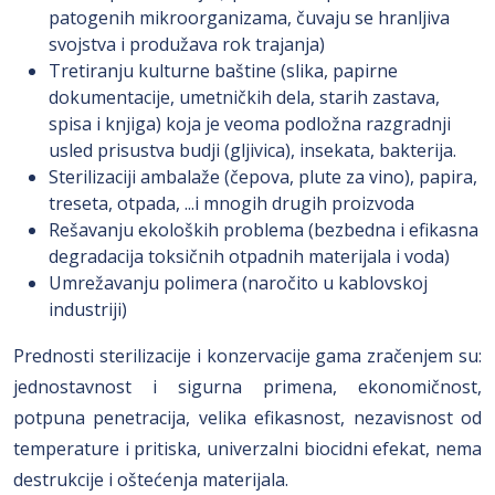
patogenih mikroorganizama, čuvaju se hranljiva
svojstva i produžava rok trajanja)
Tretiranju kulturne baštine (slika, papirne
dokumentacije, umetničkih dela, starih zastava,
spisa i knjiga) koja je veoma podložna razgradnji
usled prisustva budji (gljivica), insekata, bakterija.
Sterilizaciji ambalaže (čepova, plute za vino), papira,
treseta, otpada, ...i mnogih drugih proizvoda
Rešavanju ekoloških problema (bezbedna i efikasna
degradacija toksičnih otpadnih materijala i voda)
Umrežavanju polimera (naročito u kablovskoj
industriji)
Prednosti sterilizacije i konzervacije gama zračenjem su:
jednostavnost i sigurna primena, ekonomičnost,
potpuna penetracija, velika efikasnost, nezavisnost od
temperature i pritiska, univerzalni biocidni efekat, nema
destrukcije i oštećenja materijala.