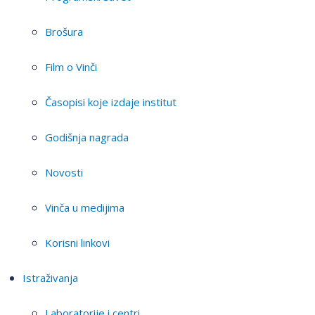
Brošura
Film o Vinči
Časopisi koje izdaje institut
Godišnja nagrada
Novosti
Vinča u medijima
Korisni linkovi
Istraživanja
Laboratorije i centri