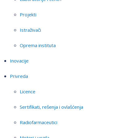
Projekti
Istraživači
Oprema instituta
Inovacije
Privreda
Licence
Sertifikati, rešenja i ovlašćenja
Radiofarmaceutici
Motori i vozila