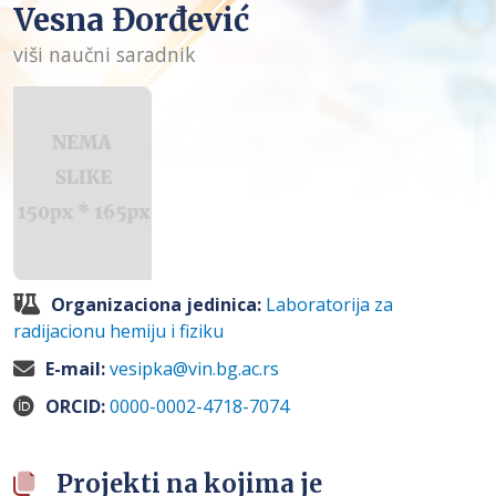
Vesna Đorđević
viši naučni saradnik
Organizaciona jedinica:
Laboratorija za
radijacionu hemiju i fiziku
E-mail:
vesipka@vin.bg.ac.rs
ORCID:
0000-0002-4718-7074
Projekti na kojima je