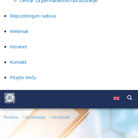
Centar za permanentno obrazovanje
Repozitorijum radova
Webmail
Intranet
Kontakt
Pitajte Vinču
Početna
Istraživanja
Istraživači