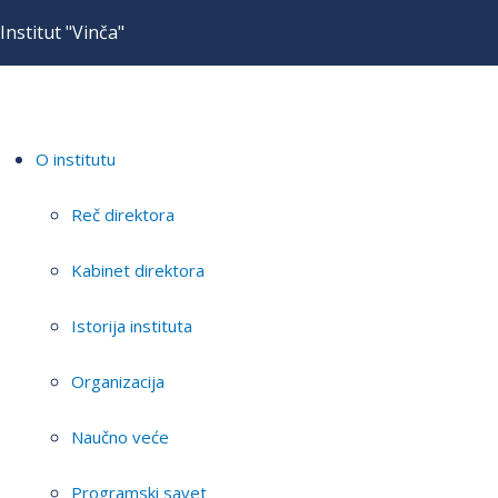
Institut "Vinča"
O institutu
Reč direktora
Kabinet direktora
Istorija instituta
Organizacija
Naučno veće
Programski savet