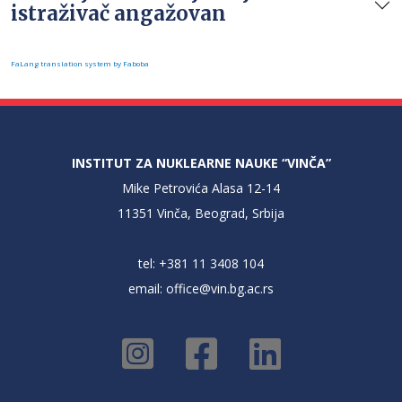
istraživač angažovan
FaLang translation system by Faboba
INSTITUT ZA NUKLEARNE NAUKE “VINČA”
Mike Petrovića Alasa 12-14
11351 Vinča, Beograd, Srbija
tel: +381 11 3408 104
email:
office@vin.bg.ac.rs