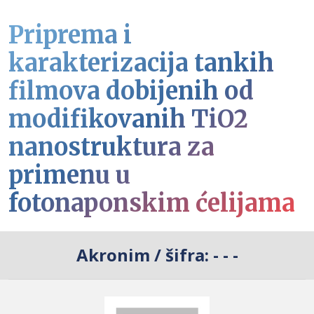
Priprema i
karakterizacija tankih
filmova dobijenih od
modifikovanih TiO2
nanostruktura za
primenu u
fotonaponskim ćelijama
Akronim / šifra:
- - -