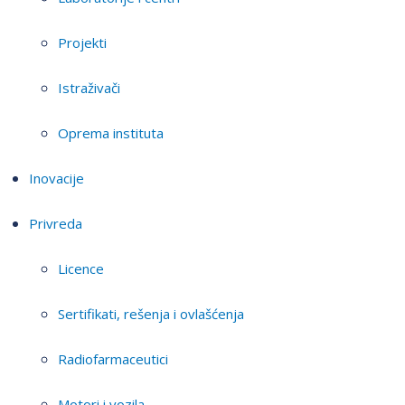
Projekti
Istraživači
Oprema instituta
Inovacije
Privreda
Licence
Sertifikati, rešenja i ovlašćenja
Radiofarmaceutici
Motori i vozila