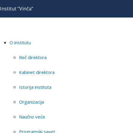
Institut "Vinča"
O institutu
Reč direktora
Kabinet direktora
Istorija instituta
Organizacija
Naučno veće
Programski savet