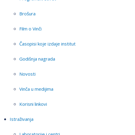
Brošura
Film o Vinči
Časopisi koje izdaje institut
Godišnja nagrada
Novosti
Vinča u medijima
Korisni linkovi
Istraživanja
Laboratorije i centri