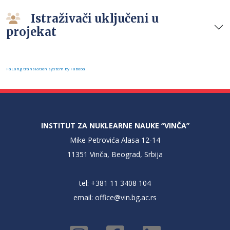
Istraživači uključeni u
projekat
FaLang translation system by Faboba
INSTITUT ZA NUKLEARNE NAUKE “VINČA”
Mike Petrovića Alasa 12-14
11351 Vinča, Beograd, Srbija
tel: +381 11 3408 104
email:
office@vin.bg.ac.rs