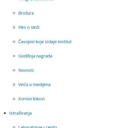
Brošura
Film o Vinči
Časopisi koje izdaje institut
Godišnja nagrada
Novosti
Vinča u medijima
Korisni linkovi
Istraživanja
Laboratorije i centri