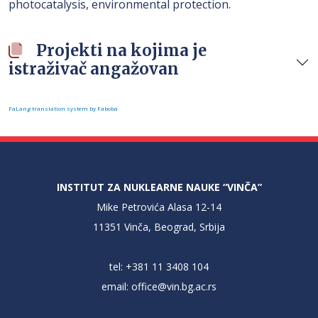
photocatalysis, environmental protection.
Projekti na kojima je
istraživač angažovan
FaLang translation system by Faboba
INSTITUT ZA NUKLEARNE NAUKE “VINČA”
Mike Petrovića Alasa 12-14
11351 Vinča, Beograd, Srbija
tel: +381 11 3408 104
email:
office@vin.bg.ac.rs