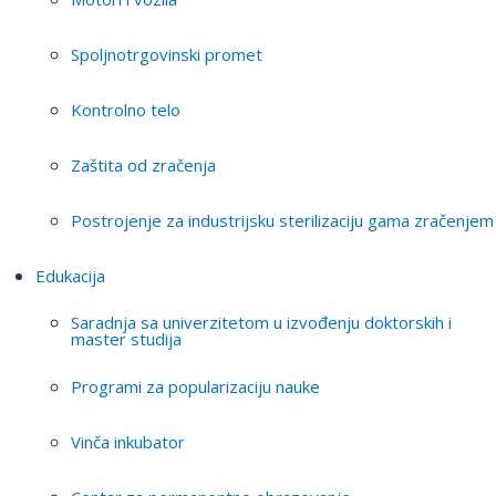
Spoljnotrgovinski promet
Kontrolno telo
Zaštita od zračenja
Postrojenje za industrijsku sterilizaciju gama zračenjem
Edukacija
Saradnja sa univerzitetom u izvođenju doktorskih i
master studija
Programi za popularizaciju nauke
Vinča inkubator