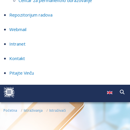
Centar za permanentno obrazovanje
Repozitorijum radova
Webmail
Intranet
Kontakt
Pitajte Vinču
Početna
Istraživanja
Istraživači