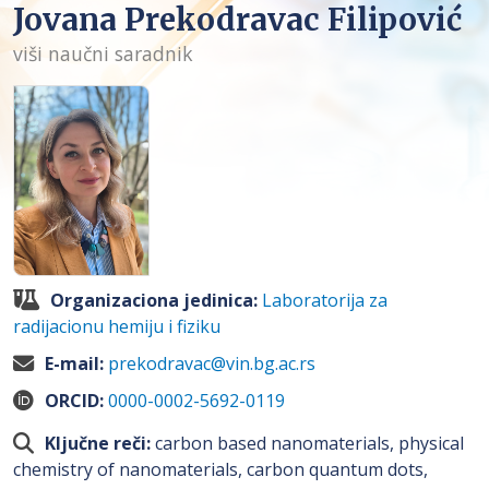
Jovana Prekodravac Filipović
viši naučni saradnik
Organizaciona jedinica:
Laboratorija za
radijacionu hemiju i fiziku
E-mail:
prekodravac@vin.bg.ac.rs
ORCID:
0000-0002-5692-0119
Ključne reči:
carbon based nanomaterials, physical
chemistry of nanomaterials, carbon quantum dots,