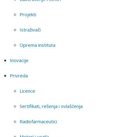
Projekti
Istraživači
Oprema instituta
Inovacije
Privreda
Licence
Sertifikati, rešenja i ovlašćenja
Radiofarmaceutici
Motori i vozila