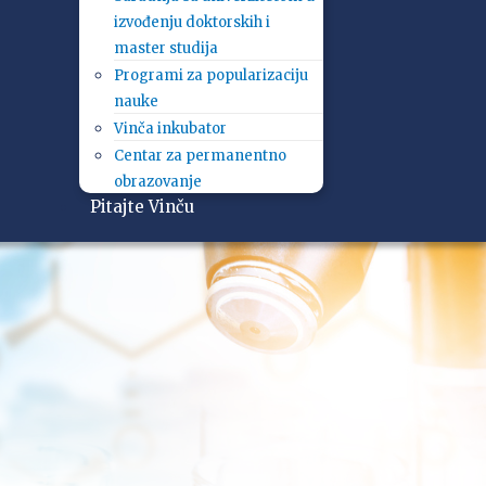
izvođenju doktorskih i
master studija
Programi za popularizaciju
nauke
Vinča inkubator
Centar za permanentno
obrazovanje
Pitajte Vinču