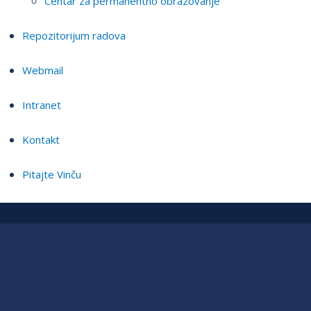
Centar za permanentno obrazovanje
Repozitorijum radova
Webmail
Intranet
Kontakt
Pitajte Vinču