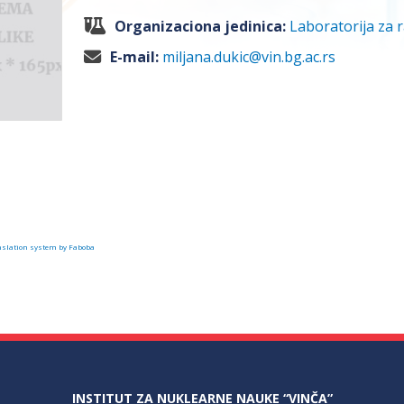
Organizaciona jedinica:
Laboratorija za r
E-mail:
miljana.dukic@vin.bg.ac.rs
slation system by Faboba
INSTITUT ZA NUKLEARNE NAUKE “VINČA”