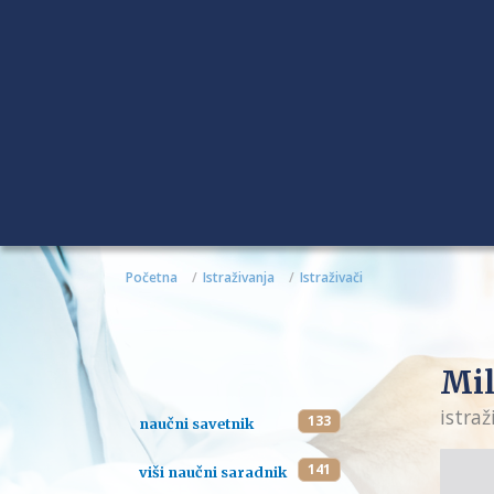
Početna
Istraživanja
Istraživači
Mil
istraž
133
naučni savetnik
141
viši naučni saradnik