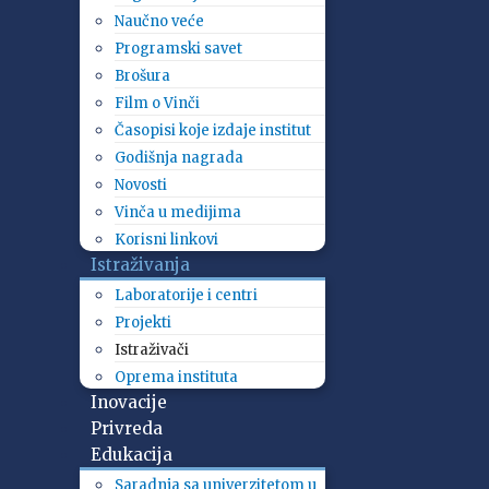
Naučno veće
Programski savet
Brošura
Film o Vinči
Časopisi koje izdaje institut
Godišnja nagrada
Novosti
Vinča u medijima
Korisni linkovi
Istraživanja
Laboratorije i centri
Projekti
Istraživači
Oprema instituta
Inovacije
Privreda
Edukacija
Saradnja sa univerzitetom u