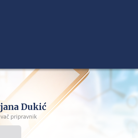
jana Dukić
ivač pripravnik