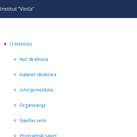
Institut "Vinča"
O institutu
Reč direktora
Kabinet direktora
Istorija instituta
Organizacija
Naučno veće
Programski savet