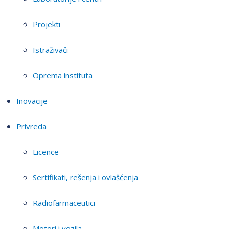
Projekti
Istraživači
Oprema instituta
Inovacije
Privreda
Licence
Sertifikati, rešenja i ovlašćenja
Radiofarmaceutici
Motori i vozila