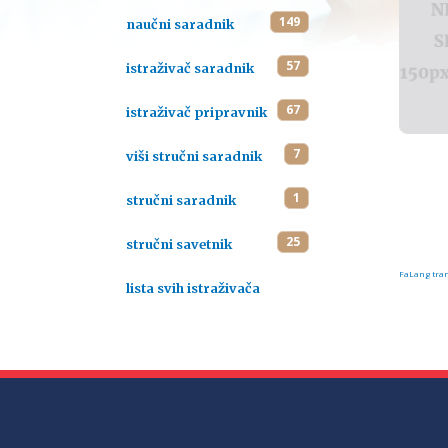
149
naučni saradnik
57
istraživač saradnik
67
istraživač pripravnik
7
viši stručni saradnik
1
stručni saradnik
25
stručni savetnik
FaLang tran
lista svih istraživača