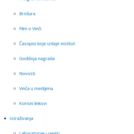
Brošura
Film o Vinči
Časopisi koje izdaje institut
Godišnja nagrada
Novosti
Vinča u medijima
Korisni linkovi
Istraživanja
Laboratorije i centri