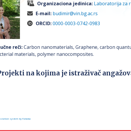
Organizaciona jedinica:
Laboratorija za r
E-mail:
budimir@vin.bg.ac.rs
ORCID:
0000-0003-0742-0983
jučne reči:
Carbon nanomaterials, Graphene, carbon quantu
cterial materials, polymer nanocomposites.
Projekti na kojima je istraživač angažo
slation system by Faboba