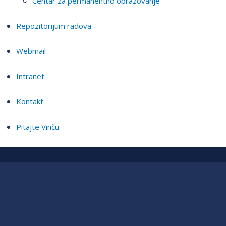
Centar za permanentno obrazovanje
Repozitorijum radova
Webmail
Intranet
Kontakt
Pitajte Vinču