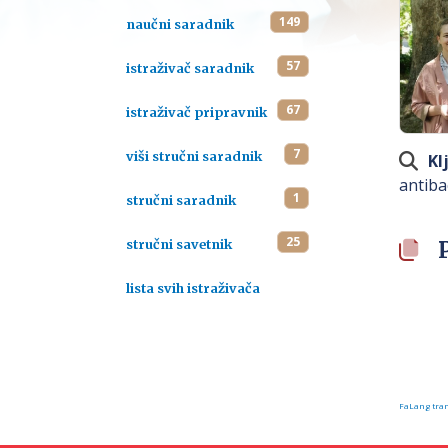
149
naučni saradnik
57
istraživač saradnik
67
istraživač pripravnik
7
viši stručni saradnik
Kl
antiba
1
stručni saradnik
25
stručni savetnik
lista svih istraživača
FaLang tran