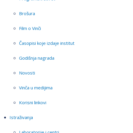
Brošura
Film o Vinči
Časopisi koje izdaje institut
Godišnja nagrada
Novosti
Vinča u medijima
Korisni linkovi
Istraživanja
Laboratorije i centri