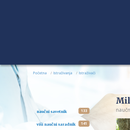
Početna
Istraživanja
Istraživači
Mil
naučn
133
naučni savetnik
141
viši naučni saradnik