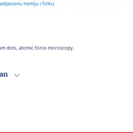
adijacionu hemiju i fiziku
m dots, atomic force microscopy,
van