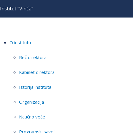
Institut "Vinča"
O institutu
Reč direktora
Kabinet direktora
Istorija instituta
Organizacija
Naučno veće
Programski savet