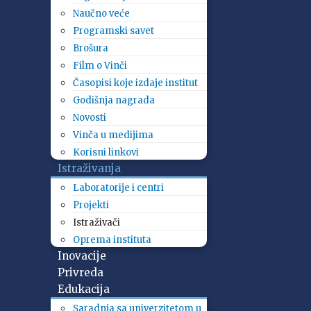
Naučno veće
Programski savet
Brošura
Film o Vinči
Časopisi koje izdaje institut
Godišnja nagrada
Novosti
Vinča u medijima
Korisni linkovi
Istraživanja
Laboratorije i centri
Projekti
Istraživači
Oprema instituta
Inovacije
Privreda
Edukacija
Saradnja sa univerzitetom u