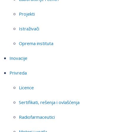
Projekti
Istraživači
Oprema instituta
Inovacije
Privreda
Licence
Sertifikati, rešenja i ovlašćenja
Radiofarmaceutici
Motori i vozila