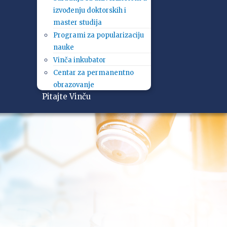
izvođenju doktorskih i
master studija
Programi za popularizaciju
nauke
Vinča inkubator
Centar za permanentno
obrazovanje
Pitajte Vinču