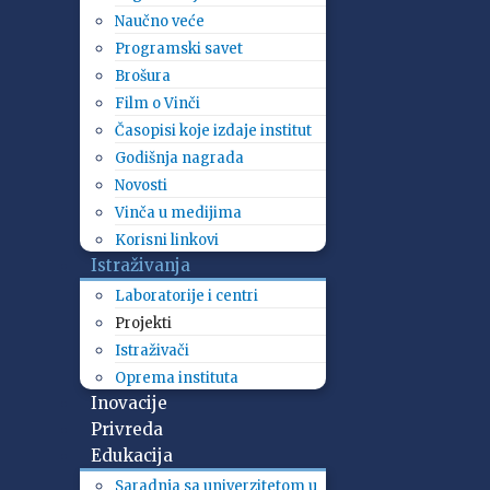
Naučno veće
Programski savet
Brošura
Film o Vinči
Časopisi koje izdaje institut
Godišnja nagrada
Novosti
Vinča u medijima
Korisni linkovi
Istraživanja
Laboratorije i centri
Projekti
Istraživači
Oprema instituta
Inovacije
Privreda
Edukacija
Saradnja sa univerzitetom u