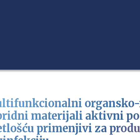
ltifunkcionalni organsko
bridni materijali aktivni p
etlošću primenjivi za produ