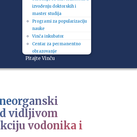
izvođenju doktorskih i
master studija
Programi za popularizaciju
nauke
Vinča inkubator
Centar za permanentno
obrazovanje
Pitajte Vinču
-neorganski
od vidljivom
kciju vodonika i