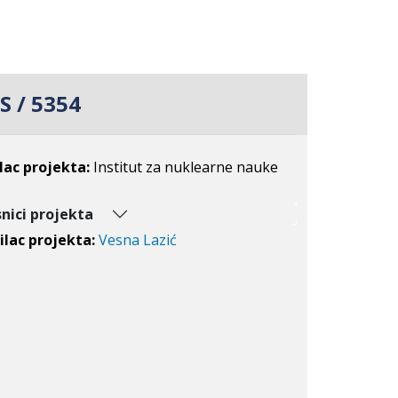
S / 5354
lac projekta:
Institut za nuklearne nauke
nici projekta
lac projekta:
Vesna Lazić