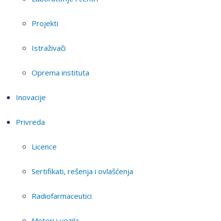
Projekti
Istraživači
Oprema instituta
Inovacije
Privreda
Licence
Sertifikati, rešenja i ovlašćenja
Radiofarmaceutici
Motori i vozila