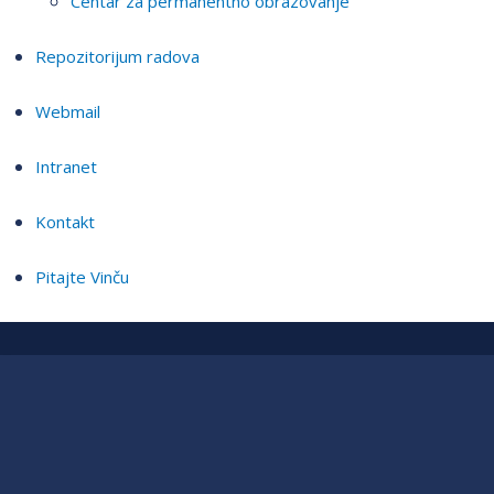
Centar za permanentno obrazovanje
Repozitorijum radova
Webmail
Intranet
Kontakt
Pitajte Vinču