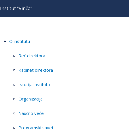
Institut "Vinča"
O institutu
Reč direktora
Kabinet direktora
Istorija instituta
Organizacija
Naučno veće
Programski savet