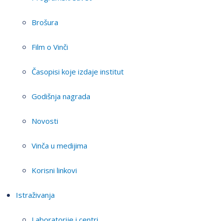
Brošura
Film o Vinči
Časopisi koje izdaje institut
Godišnja nagrada
Novosti
Vinča u medijima
Korisni linkovi
Istraživanja
Laboratorije i centri