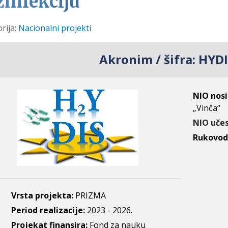
zinfekciju
i
rija:
Nacionalni projekti
Akronim / šifra:
HYDI
NIO nosi
„Vinča“
NIO učes
Rukovodi
Vrsta projekta:
PRIZMA
Period realizacije:
2023 - 2026.
Projekat finansira:
Fond za nauku