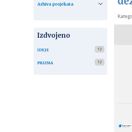
de
Arhiva projekata
Detalj
Katego
Izdvojeno
12
IDEJE
12
PRIZMA