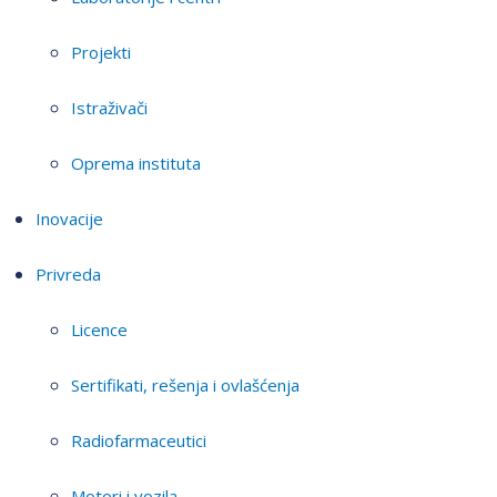
Projekti
Istraživači
Oprema instituta
Inovacije
Privreda
Licence
Sertifikati, rešenja i ovlašćenja
Radiofarmaceutici
Motori i vozila