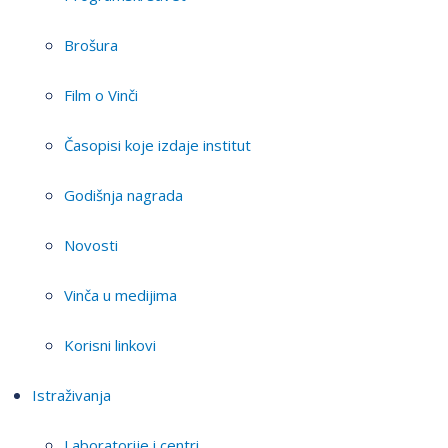
Brošura
Film o Vinči
Časopisi koje izdaje institut
Godišnja nagrada
Novosti
Vinča u medijima
Korisni linkovi
Istraživanja
Laboratorije i centri