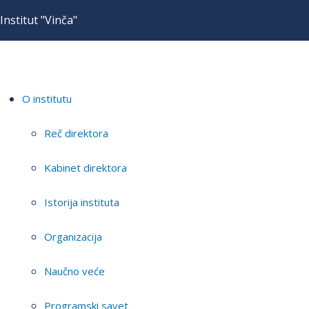
Institut "Vinča"
O institutu
Reč direktora
Kabinet direktora
Istorija instituta
Organizacija
Naučno veće
Programski savet