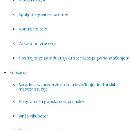
Spoljnotrgovinski promet
Kontrolno telo
Zaštita od zračenja
Postrojenje za industrijsku sterilizaciju gama zračenjem
Edukacija
Saradnja sa univerzitetom u izvođenju doktorskih i
master studija
Programi za popularizaciju nauke
Vinča inkubator