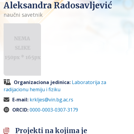
Aleksandra Radosavljević
naučni savetnik
Organizaciona jedinica:
Laboratorija za
radijacionu hemiju i fiziku
E-mail:
krkljes@vin.bg.ac.rs
ORCID:
0000-0003-0307-3179
Projekti na kojima je