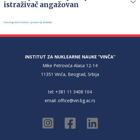
istraživač angažovan
FaLang translation system by Faboba
INSTITUT ZA NUKLEARNE NAUKE “VINČA”
Mike Petrovića Alasa 12-14
11351 Vinča, Beograd, Srbija
tel: +381 11 3408 104
email:
office@vin.bg.ac.rs