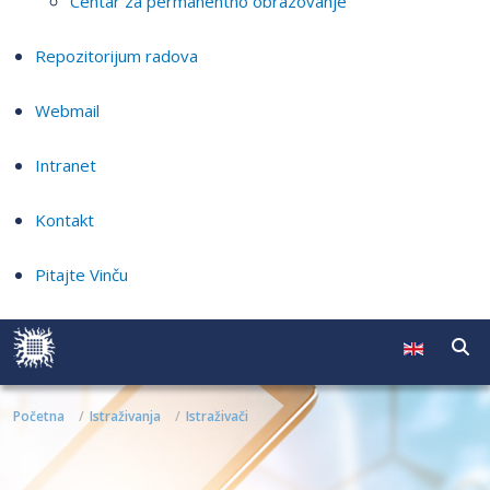
Centar za permanentno obrazovanje
Repozitorijum radova
Webmail
Intranet
Kontakt
Pitajte Vinču
Početna
Istraživanja
Istraživači