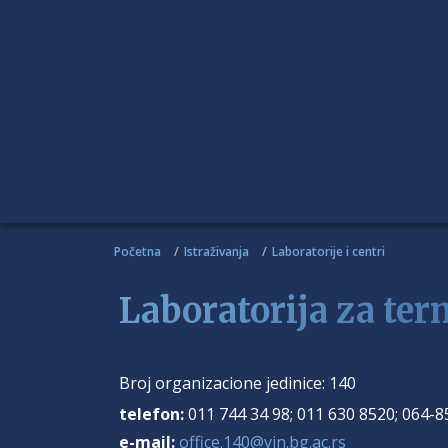
Početna
Istraživanja
Laboratorije i centri
Laboratorija za ter
Broj organizacione jedinice:
140
telefon:
011 744 34 98; 011 630 8520; 064-
e-mail:
office.140@vin.bg.ac.rs