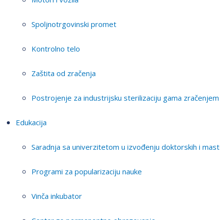
Spoljnotrgovinski promet
Kontrolno telo
Zaštita od zračenja
Postrojenje za industrijsku sterilizaciju gama zračenjem
Edukacija
Saradnja sa univerzitetom u izvođenju doktorskih i mast
Programi za popularizaciju nauke
Vinča inkubator