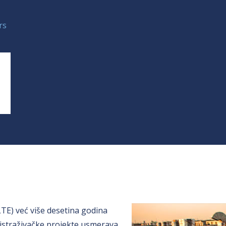
rs
LTE) već više desetina godina
 istraživačke projekte usmerava