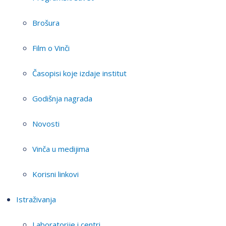
Brošura
Film o Vinči
Časopisi koje izdaje institut
Godišnja nagrada
Novosti
Vinča u medijima
Korisni linkovi
Istraživanja
Laboratorije i centri