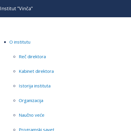
Institut "Vinča"
O institutu
Reč direktora
Kabinet direktora
Istorija instituta
Organizacija
Naučno veće
Programski savet