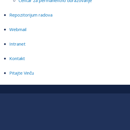
Centar za permanentno obrazovanje
Repozitorijum radova
Webmail
Intranet
Kontakt
Pitajte Vinču