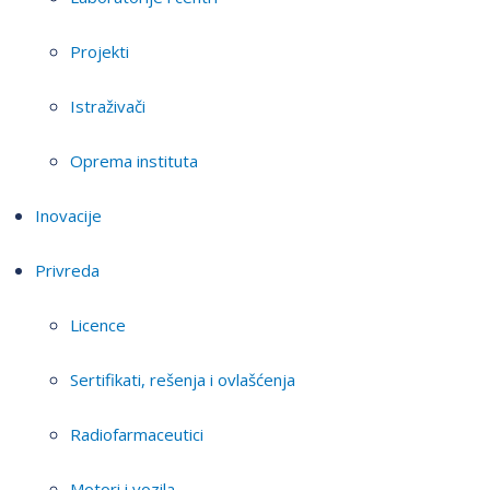
Projekti
Istraživači
Oprema instituta
Inovacije
Privreda
Licence
Sertifikati, rešenja i ovlašćenja
Radiofarmaceutici
Motori i vozila