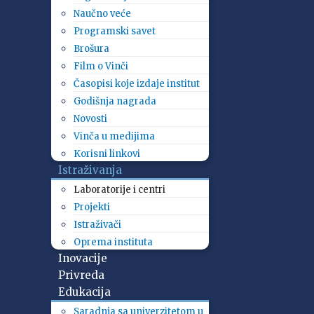
Naučno veće
Programski savet
Brošura
Film o Vinči
Časopisi koje izdaje institut
Godišnja nagrada
Novosti
Vinča u medijima
Korisni linkovi
Istraživanja
Laboratorije i centri
Projekti
Istraživači
Oprema instituta
Inovacije
Privreda
Edukacija
Saradnja sa univerzitetom u