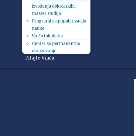
izvođenju doktorskih i
master studija
Programi za popularizaciju
nauke
Vinča inkubator
Centar za permanentno
obrazovanje
Pitajte Vinču