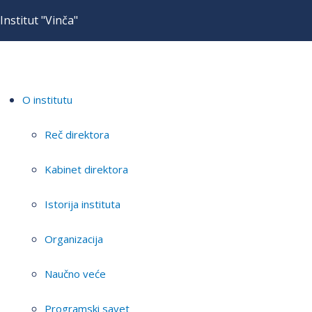
Institut "Vinča"
O institutu
Reč direktora
Kabinet direktora
Istorija instituta
Organizacija
Naučno veće
Programski savet