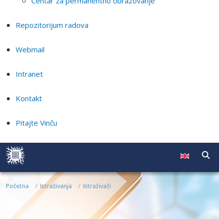
Centar za permanentno obrazovanje
Repozitorijum radova
Webmail
Intranet
Kontakt
Pitajte Vinču
Početna
Istraživanja
Istraživači