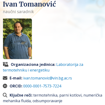
Ivan Tomanović
naučni saradnik
Organizaciona jedinica:
Laboratorija za
termotehniku i energetiku
E-mail:
ivan.tomanovic@vin.bg.ac.rs
ORCID:
0000-0001-7573-7224
Ključne reči:
termotehnika, parni kotlovi, numerička
mehanika fluida, odsumporavanje