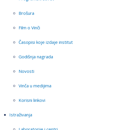
Brošura
Film o Vinči
Časopisi koje izdaje institut
Godišnja nagrada
Novosti
Vinča u medijima
Korisni linkovi
Istraživanja
Laboratorije i centri