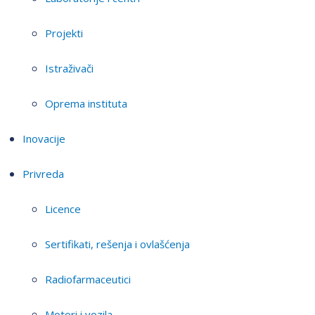
Projekti
Istraživači
Oprema instituta
Inovacije
Privreda
Licence
Sertifikati, rešenja i ovlašćenja
Radiofarmaceutici
Motori i vozila