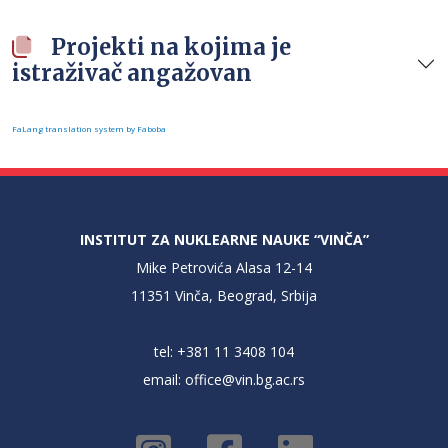
Projekti na kojima je
istraživač angažovan
FaLang translation system by Faboba
INSTITUT ZA NUKLEARNE NAUKE “VINČA”
Mike Petrovića Alasa 12-14
11351 Vinča, Beograd, Srbija
tel: +381 11 3408 104
email:
office@vin.bg.ac.rs