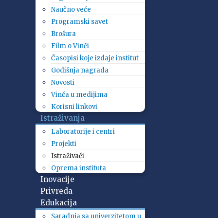
Naučno veće
Programski savet
Brošura
Film o Vinči
Časopisi koje izdaje institut
Godišnja nagrada
Novosti
Vinča u medijima
Korisni linkovi
Istraživanja
Laboratorije i centri
Projekti
Istraživači
Oprema instituta
Inovacije
Privreda
Edukacija
Saradnja sa univerzitetom u