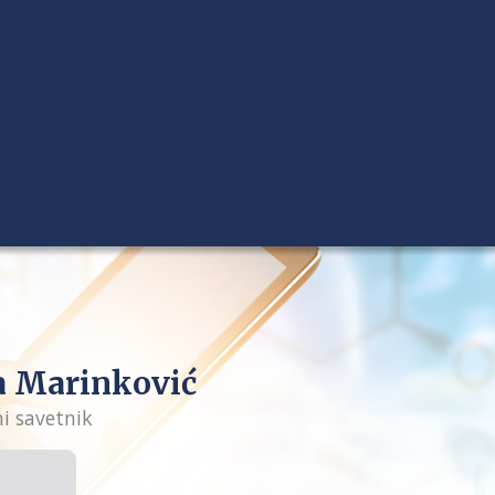
 Marinković
ni savetnik