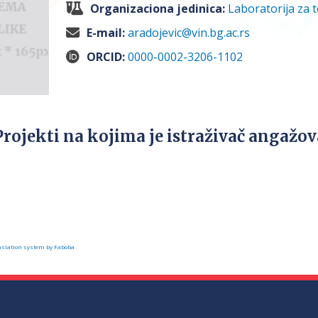
Organizaciona jedinica:
Laboratorija za 
E-mail:
aradojevic@vin.bg.ac.rs
ORCID:
0000-0002-3206-1102
Projekti na kojima je istraživač angažo
slation system by Faboba