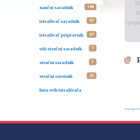
149
naučni saradnik
57
istraživač saradnik
67
istraživač pripravnik
7
viši stručni saradnik
1
stručni saradnik
25
stručni savetnik
lista svih istraživača
FaLang tran