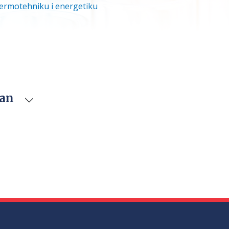
termotehniku i energetiku
van