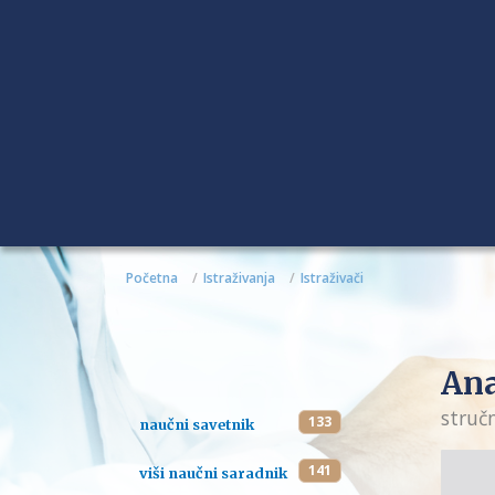
Početna
Istraživanja
Istraživači
Ana
struč
133
naučni savetnik
141
viši naučni saradnik