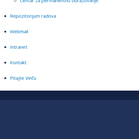
Centar za permanentno obrazovanje
Repozitorijum radova
Webmail
Intranet
Kontakt
Pitajte Vinču