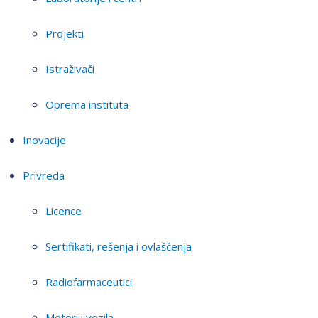
Projekti
Istraživači
Oprema instituta
Inovacije
Privreda
Licence
Sertifikati, rešenja i ovlašćenja
Radiofarmaceutici
Motori i vozila