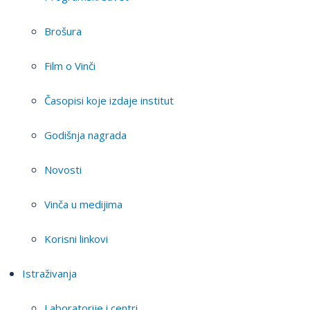
Brošura
Film o Vinči
Časopisi koje izdaje institut
Godišnja nagrada
Novosti
Vinča u medijima
Korisni linkovi
Istraživanja
Laboratorije i centri