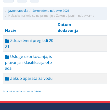
/
Javne nabavke
/
Sprovedene nabavke 2021
/
Nabavke na koje se ne primenjuje Zakon o javnim nabavkama
Datum
Naziv
dodavanja
Zdravstveni pregledi 20
21
Usluge uzorkovanja, is
pitivanja i klasifikacija otp
ada
Zakup aparata za vodu
FaLang translation system by Faboba