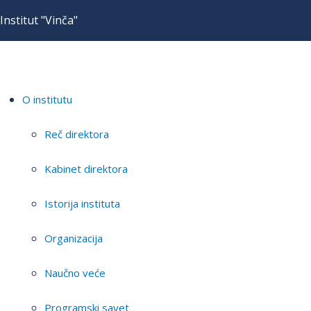
Institut "Vinča"
O institutu
Reč direktora
Kabinet direktora
Istorija instituta
Organizacija
Naučno veće
Programski savet