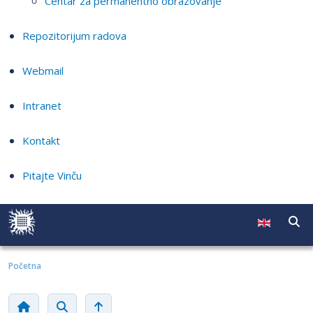
Centar za permanentno obrazovanje
Repozitorijum radova
Webmail
Intranet
Kontakt
Pitajte Vinču
Početna