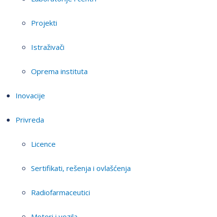
Projekti
Istraživači
Oprema instituta
Inovacije
Privreda
Licence
Sertifikati, rešenja i ovlašćenja
Radiofarmaceutici
Motori i vozila