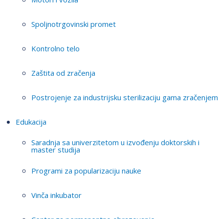
Spoljnotrgovinski promet
Kontrolno telo
Zaštita od zračenja
Postrojenje za industrijsku sterilizaciju gama zračenjem
Edukacija
Saradnja sa univerzitetom u izvođenju doktorskih i
master studija
Programi za popularizaciju nauke
Vinča inkubator