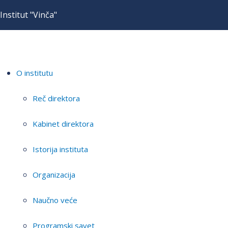
Institut "Vinča"
O institutu
Reč direktora
Kabinet direktora
Istorija instituta
Organizacija
Naučno veće
Programski savet