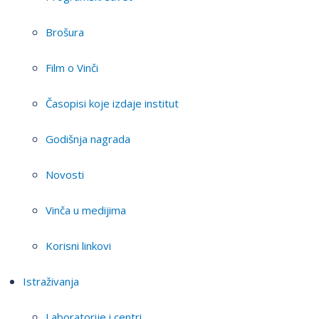
Brošura
Film o Vinči
Časopisi koje izdaje institut
Godišnja nagrada
Novosti
Vinča u medijima
Korisni linkovi
Istraživanja
Laboratorije i centri