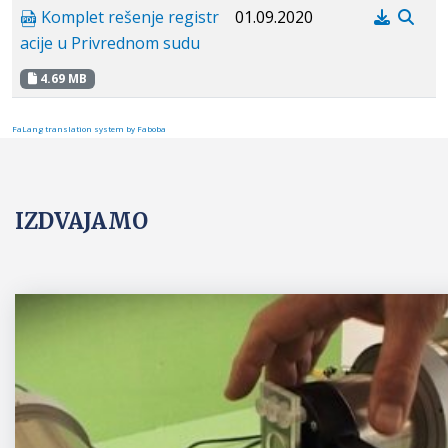
Komplet rešenje registr
01.09.2020
acije u Privrednom sudu
4.69 MB
FaLang translation system by Faboba
IZDVAJAMO