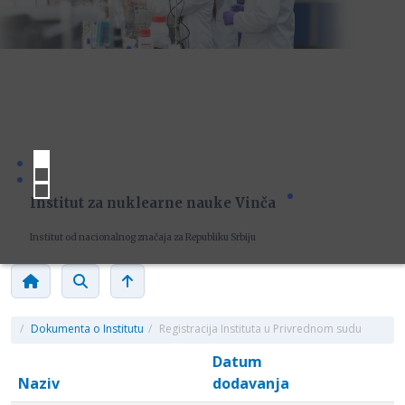
Institut za nuklearne nauke Vinča
Institut od nacionalnog značaja za Republiku Srbiju
/
Dokumenta o Institutu
/
Registracija Instituta u Privrednom sudu
Datum
Naziv
dodavanja