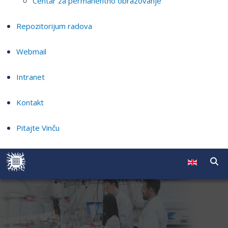
Centar za permanentno obrazovanje
Repozitorijum radova
Webmail
Intranet
Kontakt
Pitajte Vinču