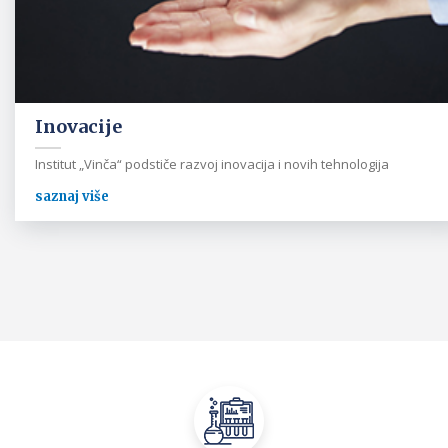
Inovacije
Institut „Vinča“ podstiče razvoj inovacija i novih tehnologija
saznaj više