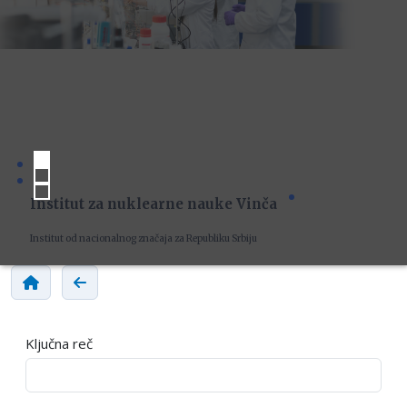
Institut za nuklearne nauke Vinča
Institut od nacionalnog značaja za Republiku Srbiju
Ključna reč