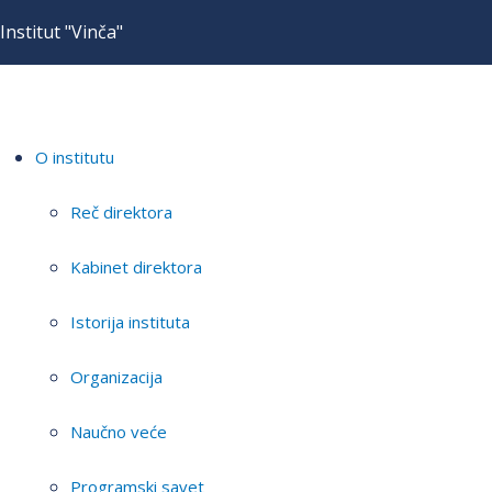
Institut "Vinča"
O institutu
Reč direktora
Kabinet direktora
Istorija instituta
Organizacija
Naučno veće
Programski savet