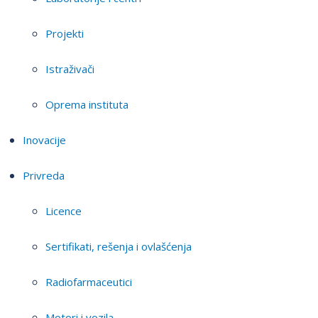
Projekti
Istraživači
Oprema instituta
Inovacije
Privreda
Licence
Sertifikati, rešenja i ovlašćenja
Radiofarmaceutici
Motori i vozila