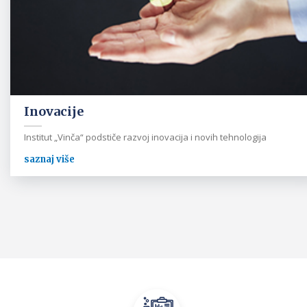
Inovacije
Institut „Vinča“ podstiče razvoj inovacija i novih tehnologija
saznaj više