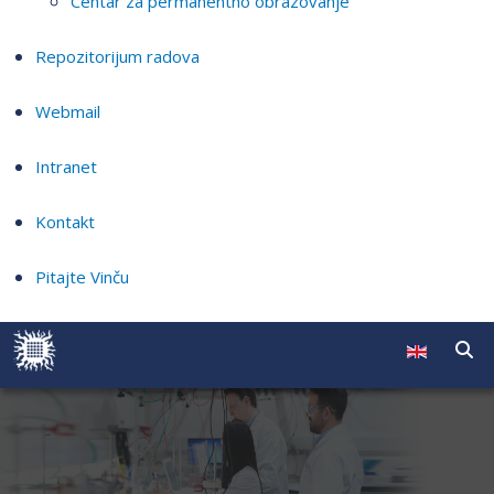
Centar za permanentno obrazovanje
Repozitorijum radova
Webmail
Intranet
Kontakt
Pitajte Vinču