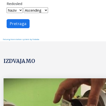
Redosled
Pretraga
FaLang translation system by Faboba
IZDVAJAMO