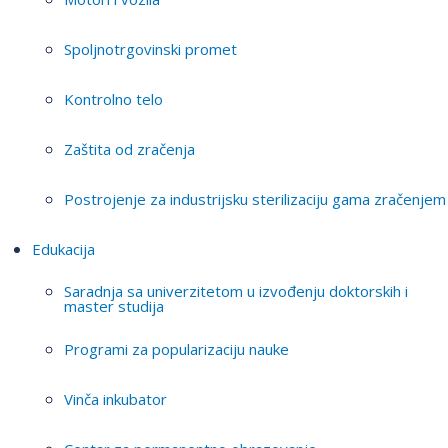
Spoljnotrgovinski promet
Kontrolno telo
Zaštita od zračenja
Postrojenje za industrijsku sterilizaciju gama zračenjem
Edukacija
Saradnja sa univerzitetom u izvođenju doktorskih i
master studija
Programi za popularizaciju nauke
Vinča inkubator