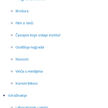
Brošura
Film o Vinči
Časopisi koje izdaje institut
Godišnja nagrada
Novosti
Vinča u medijima
Korisni linkovi
Istraživanja
Laboratorije i centri