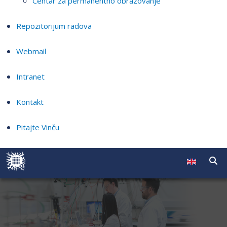
Centar za permanentno obrazovanje
Repozitorijum radova
Webmail
Intranet
Kontakt
Pitajte Vinču