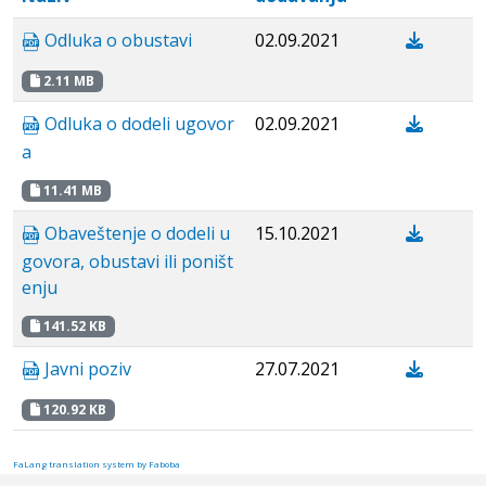
Odluka o obustavi
02.09.2021
2.11 MB
Odluka o dodeli ugovor
02.09.2021
a
11.41 MB
Obaveštenje o dodeli u
15.10.2021
govora, obustavi ili poništ
enju
141.52 KB
Javni poziv
27.07.2021
120.92 KB
FaLang translation system by Faboba