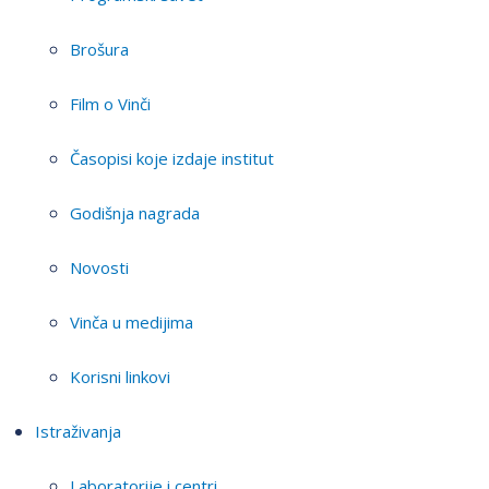
Brošura
Film o Vinči
Časopisi koje izdaje institut
Godišnja nagrada
Novosti
Vinča u medijima
Korisni linkovi
Istraživanja
Laboratorije i centri