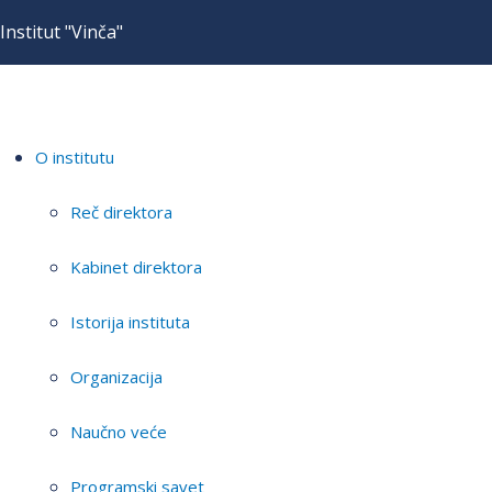
Institut "Vinča"
O institutu
Reč direktora
Kabinet direktora
Istorija instituta
Organizacija
Naučno veće
Programski savet