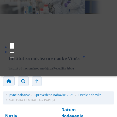
Institut za nuklearne nauke Vinča
Institut od nacionalnog značaja za Republiku Srbiju
/
Javne nabavke
/
Sprovedene nabavke 2021
/
Ostale nabavke
/
NABAVKA HEMIKALIJA-9 PARTIJA
Datum
Naziv
dodavanja