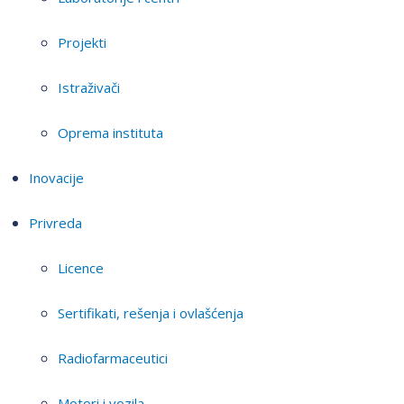
Projekti
Istraživači
Oprema instituta
Inovacije
Privreda
Licence
Sertifikati, rešenja i ovlašćenja
Radiofarmaceutici
Motori i vozila