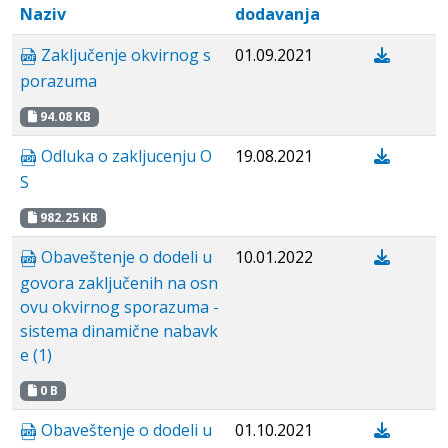
Naziv
dodavanja
Zaključenje okvirnog s
01.09.2021
porazuma
94.08 KB
Odluka o zakljucenju O
19.08.2021
S
982.25 KB
Obaveštenje o dodeli u
10.01.2022
govora zaključenih na osn
ovu okvirnog sporazuma -
sistema dinamične nabavk
e (1)
0 B
Obaveštenje o dodeli u
01.10.2021