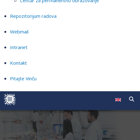
Centar za permanentno obrazovanje
Repozitorijum radova
Webmail
Intranet
Kontakt
Pitajte Vinču