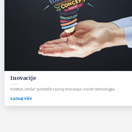
Inovacije
Institut „Vinča“ podstiče razvoj inovacija i novih tehnologija
saznaj više