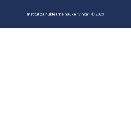
Institut za nuklearne nauke ”Vinča” © 2020