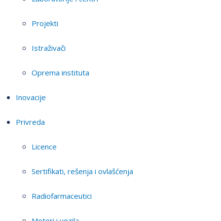
Projekti
Istraživači
Oprema instituta
Inovacije
Privreda
Licence
Sertifikati, rešenja i ovlašćenja
Radiofarmaceutici
Motori i vozila