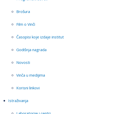
Brošura
Film o Vinči
Časopisi koje izdaje institut
Godišnja nagrada
Novosti
Vinča u medijima
Korisni linkovi
Istraživanja
Laboratorije i centri