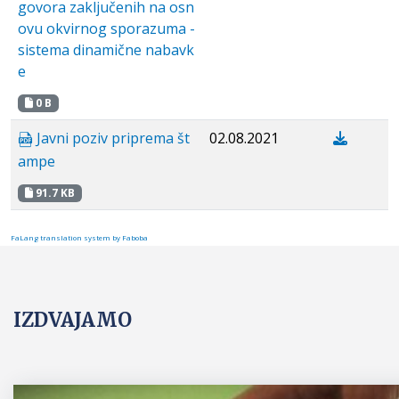
govora zaključenih na osn
ovu okvirnog sporazuma -
sistema dinamične nabavk
e
0 B
Javni poziv priprema št
02.08.2021
ampe
91.7 KB
FaLang translation system by Faboba
IZDVAJAMO