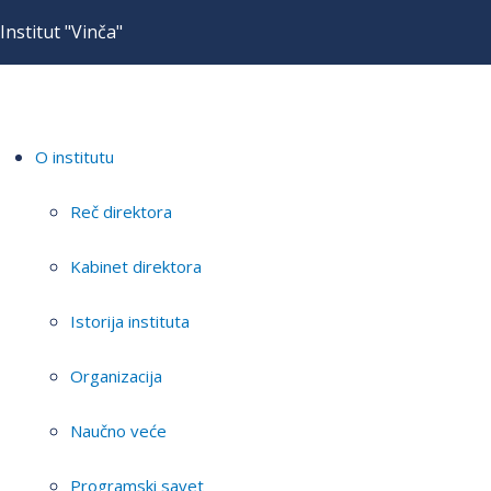
Institut "Vinča"
O institutu
Reč direktora
Kabinet direktora
Istorija instituta
Organizacija
Naučno veće
Programski savet