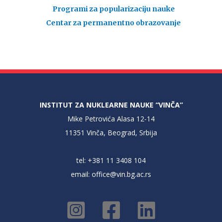
Programi za popularizaciju nauke
Centar za permanentno obrazovanje
INSTITUT ZA NUKLEARNE NAUKE “VINČA”
Mike Petrovića Alasa 12-14
11351 Vinča, Beograd, Srbija
tel: +381 11 3408 104
email:
office@vin.bg.ac.rs