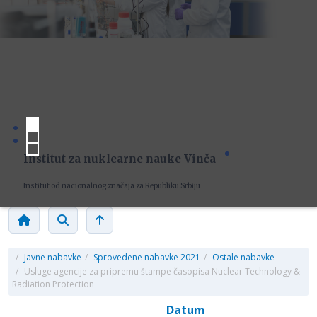
Institut za nuklearne nauke Vinča
Institut od nacionalnog značaja za Republiku Srbiju
/
Javne nabavke
/
Sprovedene nabavke 2021
/
Ostale nabavke
/
Usluge agencije za pripremu štampe časopisa Nuclear Technology &
Radiation Protection
Datum